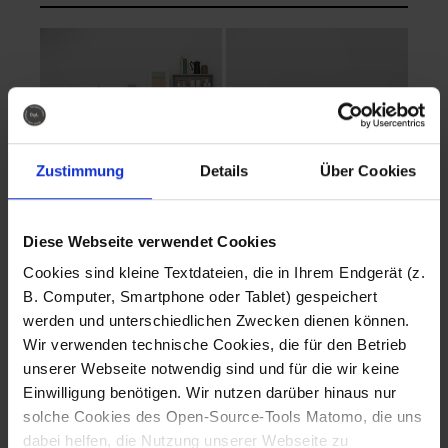
Zustimmung
Details
Über Cookies
Diese Webseite verwendet Cookies
EVA Cucina
EMMA + DANIEL
Cookies sind kleine Textdateien, die in Ihrem Endgerät (z.
Fotografo: Lorenz
Fotografo: Lorenz
B. Computer, Smartphone oder Tablet) gespeichert
Sternbach
Sternbach
werden und unterschiedlichen Zwecken dienen können.
Wir verwenden technische Cookies, die für den Betrieb
Download
Download
unserer Webseite notwendig sind und für die wir keine
Einwilligung benötigen. Wir nutzen darüber hinaus nur
solche Cookies des Open-Source-Tools Matomo, die uns
dabei helfen, die Nutzung unserer Webseite zu