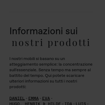
Informazioni sui
nostri prodotti
I nostri mobili si basano su un
atteggiamento semplice: la concentrazione
sull'essenziale. Senza tempo ma sempre al
battito del tempo. Qui potete scaricare
ulteriori informazioni su tutti i nostri
prodotti:
DANIEL
-
EMMA
-
EVA
-
HUGO, HENRIK & HILDE
-
IDA
-
LUIS
-