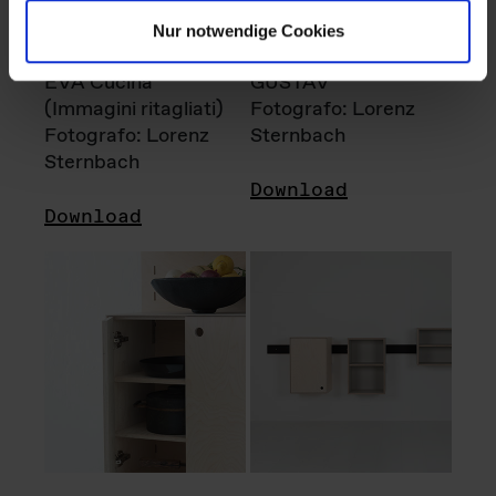
Nur notwendige Cookies
EVA Cucina
GUSTAV
(Immagini ritagliati)
Fotografo: Lorenz
Fotografo: Lorenz
Sternbach
Sternbach
Download
Download