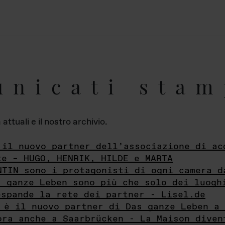
unicati stam
ttuali e il nostro archivio.
 il nuovo partner dell’associazione di ac
te – HUGO, HENRIK, HILDE e MARTA
NTIN sono i protagonisti di ogni camera d
s ganze Leben sono più che solo dei luogh
espande la rete dei partner - Lisel.de
 è il nuovo partner di Das ganze Leben a 
ora anche a Saarbrücken - La Maison diven