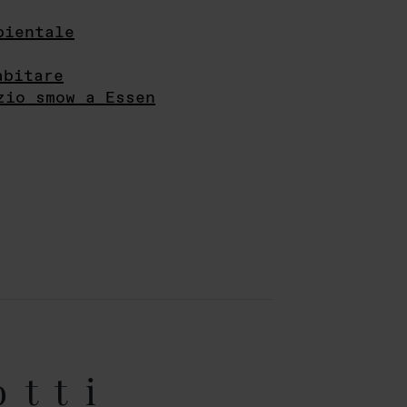
bientale
abitare
zio smow a Essen
otti