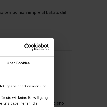
nza tempo ma sempre al battito del
Über Cookies
agini
blet) gespeichert werden und
ür die wir keine Einwilligung
Leben
GmbH e rimangono in pieno
 uns dabei helfen, die