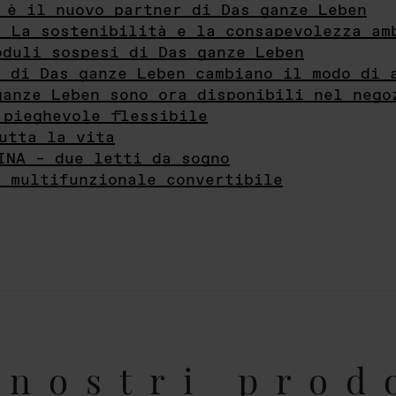
 è il nuovo partner di Das ganze Leben
- La sostenibilità e la consapevolezza am
oduli sospesi di Das ganze Leben
i di Das ganze Leben cambiano il modo di 
ganze Leben sono ora disponibili nel nego
 pieghevole flessibile
utta la vita
INA – due letti da sogno
e multifunzionale convertibile
nostri prod