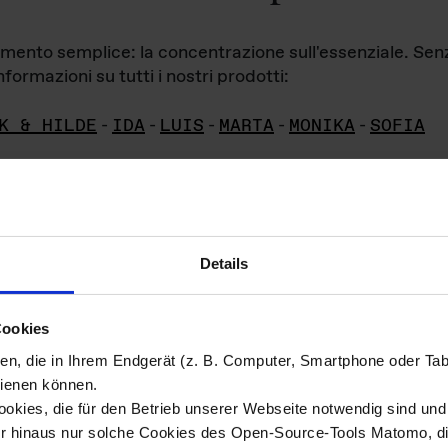
iamento semplice: la concentrazione sull'essenziale. Se
formazioni su tutti i nostri prodotti:
K & HILDE
-
IDA
-
LUIS
-
MARTA
-
MONIKA
-
SOFIA
Details
hivio di imm
Cookies
ien, die in Ihrem Endgerät (z. B. Computer, Smartphone oder Ta
ini!
ienen können.
kies, die für den Betrieb unserer Webseite notwendig sind und f
Das ganze 
re del materiale fotografico sono detenuti da
er hinaus nur solche Cookies des Open-Source-Tools Matomo, die