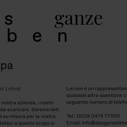
g
a
n
z
e
s
b
e
n
mpa
ze Leben
Lei non è un rappresentan
!
qualsiasi altra questione 
seguente numero di telefo
 nostra azienda, i nostri
da scaricare. Saremo lieti
Tel.: 0039 0474 771510
ni su misura per la vostra
Email: info@dasganzelebe
tateci a questo scopo a: