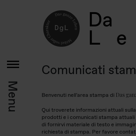
D
a
L
e
Comunicati sta
Menu
Das gan
Benvenuti nell'area stampa di
Qui troverete informazioni attuali sulla
prodotti e i comunicati stampa attuali 
di fornirvi materiale di testo e immagi
richiesta di stampa. Per favore contat