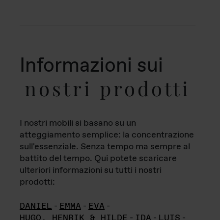
Informazioni sui
nostri prodotti
I nostri mobili si basano su un
atteggiamento semplice: la concentrazione
sull'essenziale. Senza tempo ma sempre al
battito del tempo. Qui potete scaricare
ulteriori informazioni su tutti i nostri
prodotti:
DANIEL
-
EMMA
-
EVA
-
HUGO, HENRIK & HILDE
-
IDA
-
LUIS
-