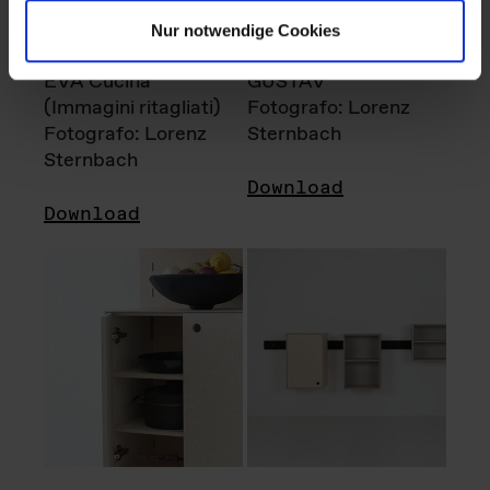
Nur notwendige Cookies
EVA Cucina
GUSTAV
(Immagini ritagliati)
Fotografo: Lorenz
Fotografo: Lorenz
Sternbach
Sternbach
Download
Download