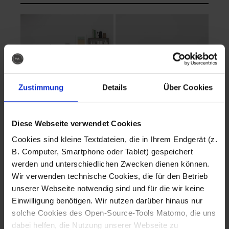
Zustimmung
Details
Über Cookies
Diese Webseite verwendet Cookies
EVA Cucina
EMMA + DANIEL
Cookies sind kleine Textdateien, die in Ihrem Endgerät (z.
Fotografo: Lorenz
Fotografo: Lorenz
B. Computer, Smartphone oder Tablet) gespeichert
Sternbach
Sternbach
werden und unterschiedlichen Zwecken dienen können.
Wir verwenden technische Cookies, die für den Betrieb
Download
Download
unserer Webseite notwendig sind und für die wir keine
Einwilligung benötigen. Wir nutzen darüber hinaus nur
solche Cookies des Open-Source-Tools Matomo, die uns
dabei helfen, die Nutzung unserer Webseite zu