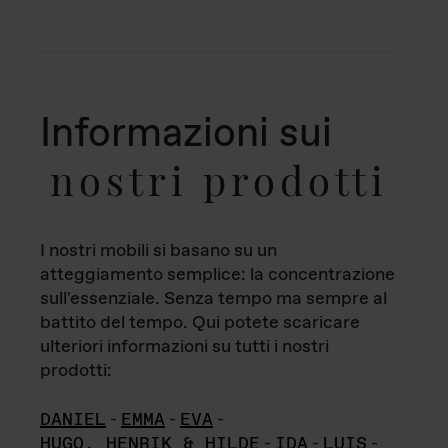
Informazioni sui
nostri prodotti
I nostri mobili si basano su un
atteggiamento semplice: la concentrazione
sull'essenziale. Senza tempo ma sempre al
battito del tempo. Qui potete scaricare
ulteriori informazioni su tutti i nostri
prodotti:
DANIEL
-
EMMA
-
EVA
-
HUGO, HENRIK & HILDE
-
IDA
-
LUIS
-