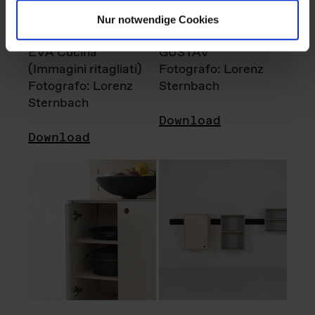
Nur notwendige Cookies
EVA Cucina
GUSTAV
(Immagini ritagliati)
Fotografo: Lorenz
Fotografo: Lorenz
Sternbach
Sternbach
Download
Download