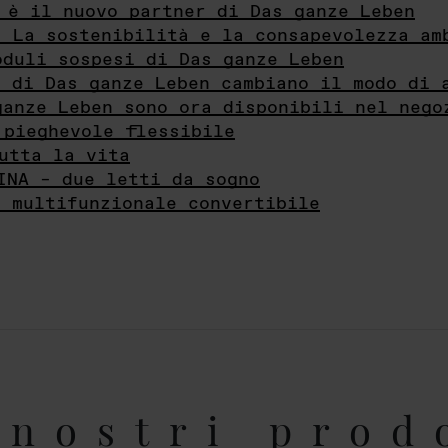
 è il nuovo partner di Das ganze Leben
- La sostenibilità e la consapevolezza am
oduli sospesi di Das ganze Leben
i di Das ganze Leben cambiano il modo di 
ganze Leben sono ora disponibili nel nego
 pieghevole flessibile
utta la vita
INA – due letti da sogno
e multifunzionale convertibile
nostri prod