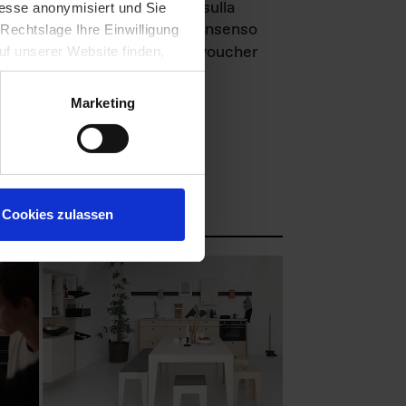
egare sempre le informazioni sulla
esse anonymisiert und Sie
ale fotografico richiede il consenso
Rechtslage Ihre Einwilligung
cambio, chiediamo una copia voucher
auf unserer Website finden,
Marketing
l nostro archivio fotografico:
Cookies zulassen