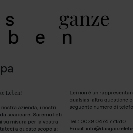
g
a
n
z
e
s
b
e
n
mpa
ze Leben
Lei non è un rappresentan
!
qualsiasi altra questione 
seguente numero di telefo
 nostra azienda, i nostri
da scaricare. Saremo lieti
Tel.: 0039 0474 771510
ni su misura per la vostra
Email: info@dasganzelebe
tateci a questo scopo a: