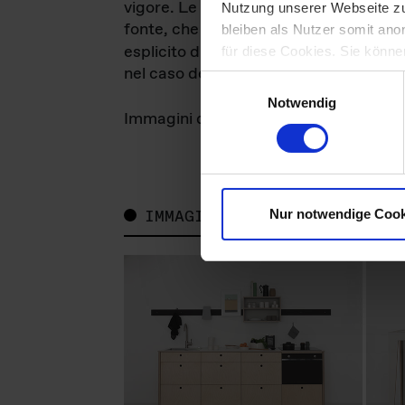
vigore. Le immagini possono essere utili
Nutzung unserer Webseite zu
fonte, che troverete salvata insieme al
bleiben als Nutzer somit ano
Das ganze Leben
esplicito di
GmbH. La r
für diese Cookies. Sie können
nel caso della stampa, e una breve noti
widerrufen.
Einwilligungsauswahl
Notwendig
Das ganze Leben
Immagini di
, dei prod
IMMAGINI
Nur notwendige Cook