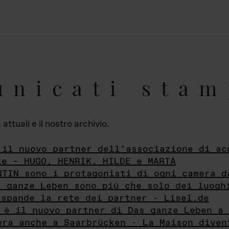
unicati stam
ttuali e il nostro archivio.
 il nuovo partner dell’associazione di ac
te – HUGO, HENRIK, HILDE e MARTA
NTIN sono i protagonisti di ogni camera d
s ganze Leben sono più che solo dei luogh
espande la rete dei partner - Lisel.de
 è il nuovo partner di Das ganze Leben a 
ora anche a Saarbrücken - La Maison diven