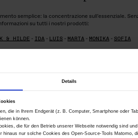
iamento semplice: la concentrazione sull'essenziale. Se
formazioni su tutti i nostri prodotti:
K & HILDE
-
IDA
-
LUIS
-
MARTA
-
MONIKA
-
SOFIA
Details
hivio di imm
Cookies
ien, die in Ihrem Endgerät (z. B. Computer, Smartphone oder Ta
ini!
ienen können.
kies, die für den Betrieb unserer Webseite notwendig sind und f
Das ganze 
re del materiale fotografico sono detenuti da
er hinaus nur solche Cookies des Open-Source-Tools Matomo, die