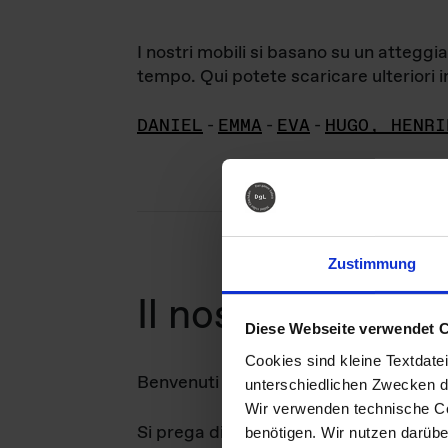
I nostri mobili si basano su un attegg
tempo. Qui potete scaricare ulteriori in
DANIEL
-
EMMA
-
EVA
-
HUGO, HENRI
Zustimmung
arc
Il nostro
Diese Webseite verwendet 
Cookies sind kleine Textdate
Benvenuti nel nostro archivio di immag
unterschiedlichen Zwecken d
Wir verwenden technische Coo
Si prega di notare che i diritti d'auto
benötigen. Wir nutzen darüb