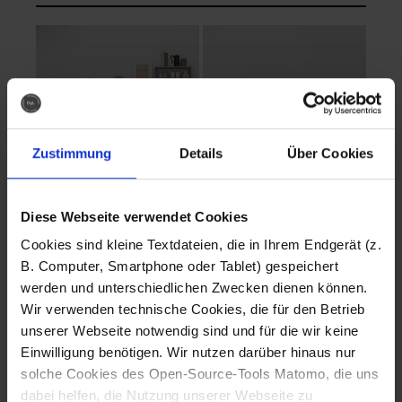
Zustimmung
Details
Über Cookies
Diese Webseite verwendet Cookies
EVA Cucina
EMMA + DANIEL
Cookies sind kleine Textdateien, die in Ihrem Endgerät (z.
Fotografo: Lorenz
Fotografo: Lorenz
B. Computer, Smartphone oder Tablet) gespeichert
Sternbach
Sternbach
werden und unterschiedlichen Zwecken dienen können.
Wir verwenden technische Cookies, die für den Betrieb
Download
Download
unserer Webseite notwendig sind und für die wir keine
Einwilligung benötigen. Wir nutzen darüber hinaus nur
solche Cookies des Open-Source-Tools Matomo, die uns
dabei helfen, die Nutzung unserer Webseite zu