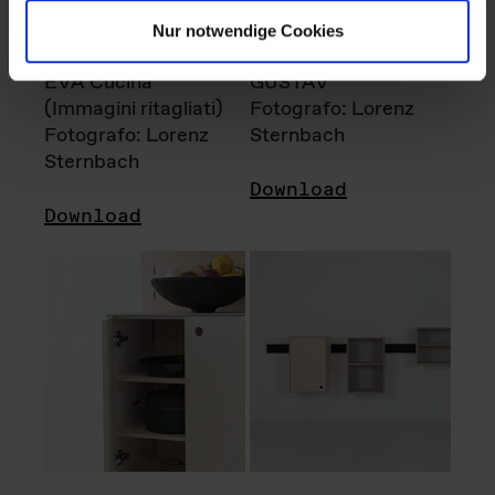
Nur notwendige Cookies
EVA Cucina
GUSTAV
(Immagini ritagliati)
Fotografo: Lorenz
Fotografo: Lorenz
Sternbach
Sternbach
Download
Download