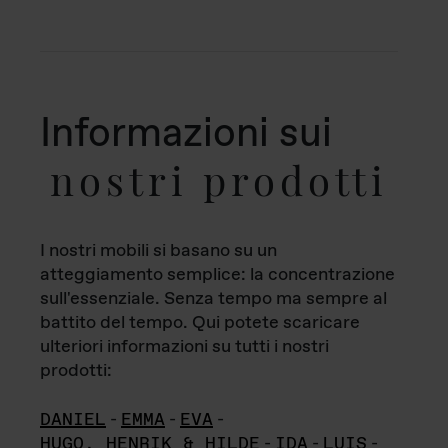
Informazioni sui
nostri prodotti
I nostri mobili si basano su un
atteggiamento semplice: la concentrazione
sull'essenziale. Senza tempo ma sempre al
battito del tempo. Qui potete scaricare
ulteriori informazioni su tutti i nostri
prodotti:
DANIEL
-
EMMA
-
EVA
-
HUGO, HENRIK & HILDE
-
IDA
-
LUIS
-