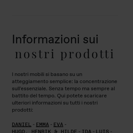
Informazioni sui
nostri prodotti
I nostri mobili si basano su un
atteggiamento semplice: la concentrazione
sull'essenziale. Senza tempo ma sempre al
battito del tempo. Qui potete scaricare
ulteriori informazioni su tutti i nostri
prodotti:
DANIEL
-
EMMA
-
EVA
-
HUGO, HENRIK & HILDE
-
IDA
-
LUIS
-