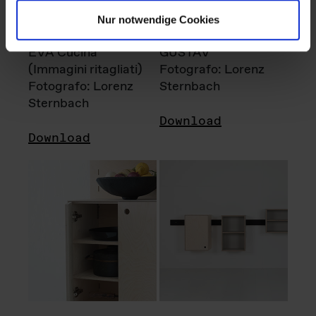
Nur notwendige Cookies
EVA Cucina
GUSTAV
(Immagini ritagliati)
Fotografo: Lorenz
Fotografo: Lorenz
Sternbach
Sternbach
Download
Download