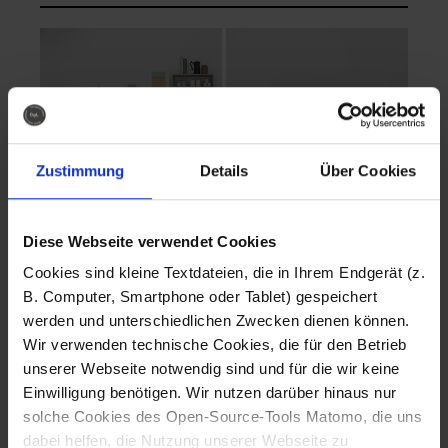
Zustimmung
Details
Über Cookies
Diese Webseite verwendet Cookies
EVA Cucina
EMMA + DANIEL
Cookies sind kleine Textdateien, die in Ihrem Endgerät (z.
Fotografo: Lorenz
Fotografo: Lorenz
B. Computer, Smartphone oder Tablet) gespeichert
Sternbach
Sternbach
werden und unterschiedlichen Zwecken dienen können.
Wir verwenden technische Cookies, die für den Betrieb
Download
Download
unserer Webseite notwendig sind und für die wir keine
Einwilligung benötigen. Wir nutzen darüber hinaus nur
solche Cookies des Open-Source-Tools Matomo, die uns
dabei helfen, die Nutzung unserer Webseite zu