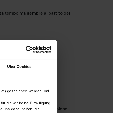
nza tempo ma sempre al battito del
Über Cookies
agini
blet) gespeichert werden und
ür die wir keine Einwilligung
Leben
GmbH e rimangono in pieno
 uns dabei helfen, die