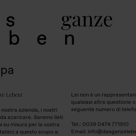
g
a
n
z
e
s
b
e
n
mpa
ze Leben
Lei non è un rappresentan
!
qualsiasi altra questione 
seguente numero di telefo
 nostra azienda, i nostri
da scaricare. Saremo lieti
Tel.: 0039 0474 771510
ni su misura per la vostra
Email: info@dasganzelebe
tateci a questo scopo a: