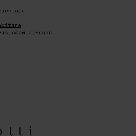
bientale
abitare
zio smow a Essen
otti