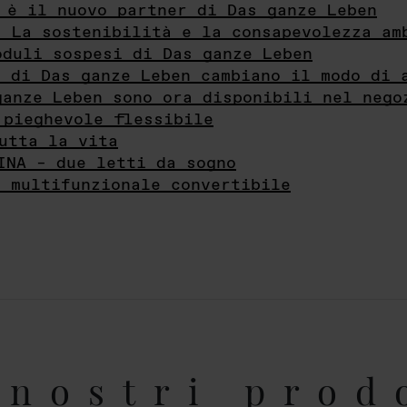
 è il nuovo partner di Das ganze Leben
- La sostenibilità e la consapevolezza am
oduli sospesi di Das ganze Leben
i di Das ganze Leben cambiano il modo di 
ganze Leben sono ora disponibili nel nego
 pieghevole flessibile
utta la vita
INA – due letti da sogno
e multifunzionale convertibile
nostri prod