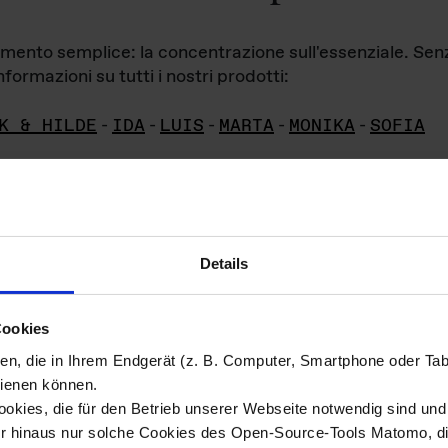
iamento semplice: la concentrazione sull'essenziale. Se
formazioni su tutti i nostri prodotti:
K & HILDE
-
IDA
-
LUIS
-
MARTA
-
MONIKA
-
SOFIA
Details
hivio di imm
Cookies
ien, die in Ihrem Endgerät (z. B. Computer, Smartphone oder Ta
ini!
ienen können.
kies, die für den Betrieb unserer Webseite notwendig sind und f
Das ganze 
re del materiale fotografico sono detenuti da
er hinaus nur solche Cookies des Open-Source-Tools Matomo, die