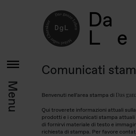
D
a
L
e
Comunicati sta
Menu
Das gan
Benvenuti nell'area stampa di
Qui troverete informazioni attuali sulla
prodotti e i comunicati stampa attuali 
di fornirvi materiale di testo e immagi
richiesta di stampa. Per favore contat