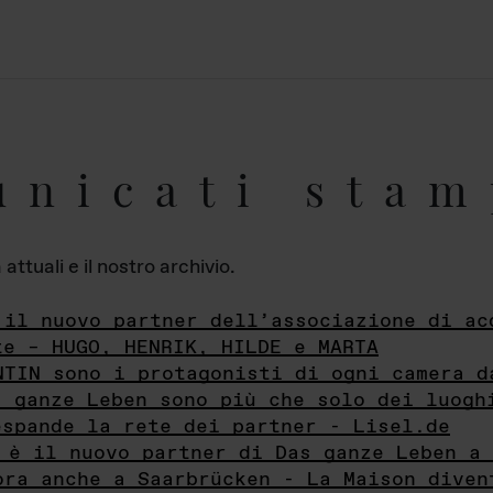
unicati stam
ttuali e il nostro archivio.
 il nuovo partner dell’associazione di ac
te – HUGO, HENRIK, HILDE e MARTA
NTIN sono i protagonisti di ogni camera d
s ganze Leben sono più che solo dei luogh
espande la rete dei partner - Lisel.de
 è il nuovo partner di Das ganze Leben a 
ora anche a Saarbrücken - La Maison diven