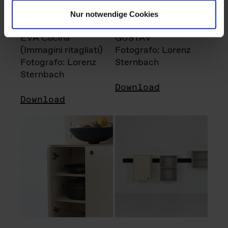
Nur notwendige Cookies
EVA Cucina
GUSTAV
(Immagini ritagliati)
Fotografo: Lorenz
Fotografo: Lorenz
Sternbach
Sternbach
Download
Download