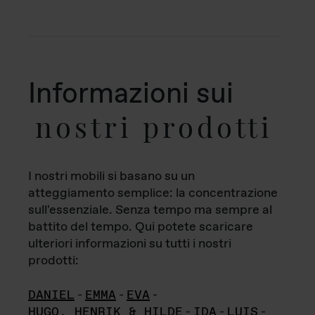
Informazioni sui
nostri prodotti
I nostri mobili si basano su un
atteggiamento semplice: la concentrazione
sull'essenziale. Senza tempo ma sempre al
battito del tempo. Qui potete scaricare
ulteriori informazioni su tutti i nostri
prodotti:
DANIEL
-
EMMA
-
EVA
-
HUGO, HENRIK & HILDE
-
IDA
-
LUIS
-