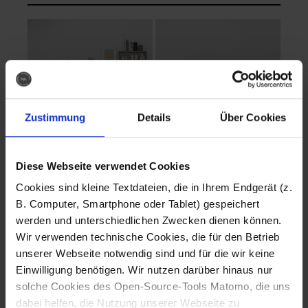
Zustimmung
Details
Über Cookies
Diese Webseite verwendet Cookies
EVA Cucina
EMMA + DANIEL
Cookies sind kleine Textdateien, die in Ihrem Endgerät (z.
Fotografo: Lorenz
Fotografo: Lorenz
B. Computer, Smartphone oder Tablet) gespeichert
Sternbach
Sternbach
werden und unterschiedlichen Zwecken dienen können.
Wir verwenden technische Cookies, die für den Betrieb
Download
Download
unserer Webseite notwendig sind und für die wir keine
Einwilligung benötigen. Wir nutzen darüber hinaus nur
solche Cookies des Open-Source-Tools Matomo, die uns
dabei helfen, die Nutzung unserer Webseite zu