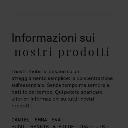
Informazioni sui
nostri prodotti
I nostri mobili si basano su un
atteggiamento semplice: la concentrazione
sull'essenziale. Senza tempo ma sempre al
battito del tempo. Qui potete scaricare
ulteriori informazioni su tutti i nostri
prodotti:
DANIEL
-
EMMA
-
EVA
-
HUGO, HENRIK & HILDE
-
IDA
-
LUIS
-