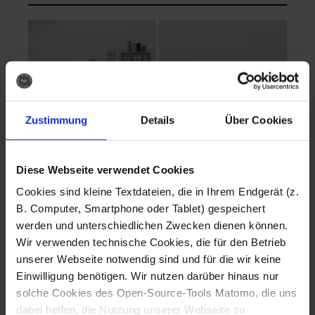
Zustimmung
Details
Über Cookies
Diese Webseite verwendet Cookies
EVA Cucina
EMMA + DANIEL
Cookies sind kleine Textdateien, die in Ihrem Endgerät (z.
Fotografo: Lorenz
Fotografo: Lorenz
B. Computer, Smartphone oder Tablet) gespeichert
Sternbach
Sternbach
werden und unterschiedlichen Zwecken dienen können.
Wir verwenden technische Cookies, die für den Betrieb
Download
Download
unserer Webseite notwendig sind und für die wir keine
Einwilligung benötigen. Wir nutzen darüber hinaus nur
solche Cookies des Open-Source-Tools Matomo, die uns
dabei helfen, die Nutzung unserer Webseite zu