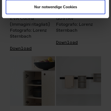
Nur notwendige Cookies
EVA Cucina
GUSTAV
(Immagini ritagliati)
Fotografo: Lorenz
Fotografo: Lorenz
Sternbach
Sternbach
Download
Download