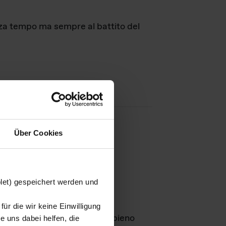
nza tempo ma sempre al battito del
Über Cookies
agini
blet) gespeichert werden und
ür die wir keine Einwilligung
Leben
GmbH e rimangono in pieno
 uns dabei helfen, die