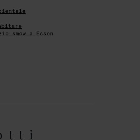
bientale
abitare
zio smow a Essen
otti