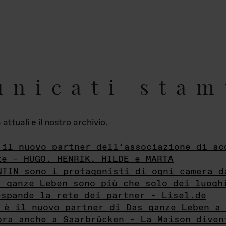
unicati stam
ttuali e il nostro archivio.
 il nuovo partner dell’associazione di ac
te – HUGO, HENRIK, HILDE e MARTA
NTIN sono i protagonisti di ogni camera d
s ganze Leben sono più che solo dei luogh
espande la rete dei partner - Lisel.de
 è il nuovo partner di Das ganze Leben a 
ora anche a Saarbrücken - La Maison diven