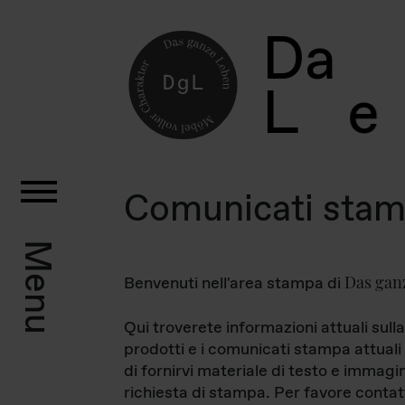
D
a
L
e
Comunicati sta
Menu
Das gan
Benvenuti nell'area stampa di
Qui troverete informazioni attuali sulla
prodotti e i comunicati stampa attuali 
di fornirvi materiale di testo e immagi
richiesta di stampa. Per favore contat