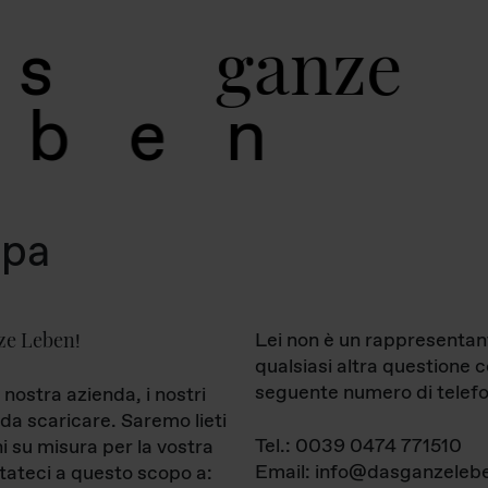
g
a
n
z
e
s
b
e
n
mpa
ze Leben
Lei non è un rappresentan
!
qualsiasi altra questione 
seguente numero di telefo
 nostra azienda, i nostri
da scaricare. Saremo lieti
Tel.: 0039 0474 771510
ni su misura per la vostra
Email: info@dasganzelebe
tateci a questo scopo a: