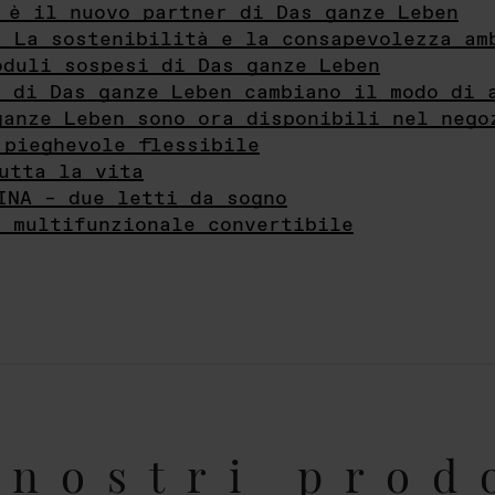
 è il nuovo partner di Das ganze Leben
- La sostenibilità e la consapevolezza am
oduli sospesi di Das ganze Leben
i di Das ganze Leben cambiano il modo di 
ganze Leben sono ora disponibili nel nego
 pieghevole flessibile
utta la vita
INA – due letti da sogno
e multifunzionale convertibile
nostri prod