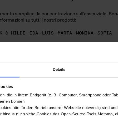
iamento semplice: la concentrazione sull'essenziale. Se
formazioni su tutti i nostri prodotti:
K & HILDE
-
IDA
-
LUIS
-
MARTA
-
MONIKA
-
SOFIA
Details
hivio di imm
Cookies
ien, die in Ihrem Endgerät (z. B. Computer, Smartphone oder Ta
ini!
ienen können.
kies, die für den Betrieb unserer Webseite notwendig sind und f
Das ganze 
re del materiale fotografico sono detenuti da
er hinaus nur solche Cookies des Open-Source-Tools Matomo, die