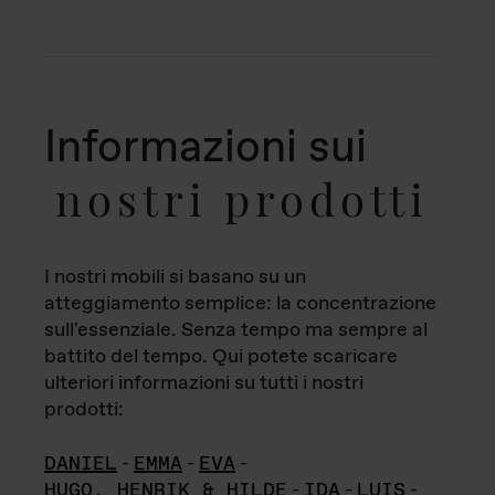
Informazioni sui
nostri prodotti
I nostri mobili si basano su un
atteggiamento semplice: la concentrazione
sull'essenziale. Senza tempo ma sempre al
battito del tempo. Qui potete scaricare
ulteriori informazioni su tutti i nostri
prodotti:
DANIEL
-
EMMA
-
EVA
-
HUGO, HENRIK & HILDE
-
IDA
-
LUIS
-