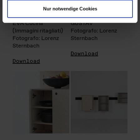
Nur notwendige Cookies
EVA Cucina
GUSTAV
(Immagini ritagliati)
Fotografo: Lorenz
Fotografo: Lorenz
Sternbach
Sternbach
Download
Download