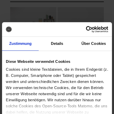
Zustimmung
Details
Über Cookies
Diese Webseite verwendet Cookies
EVA Cucina
EMMA + DANIEL
Cookies sind kleine Textdateien, die in Ihrem Endgerät (z.
Fotografo: Lorenz
Fotografo: Lorenz
B. Computer, Smartphone oder Tablet) gespeichert
Sternbach
Sternbach
werden und unterschiedlichen Zwecken dienen können.
Wir verwenden technische Cookies, die für den Betrieb
Download
Download
unserer Webseite notwendig sind und für die wir keine
Einwilligung benötigen. Wir nutzen darüber hinaus nur
solche Cookies des Open-Source-Tools Matomo, die uns
dabei helfen, die Nutzung unserer Webseite zu