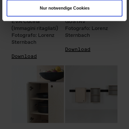
Nur notwendige Cookies
EVA Cucina
GUSTAV
(Immagini ritagliati)
Fotografo: Lorenz
Fotografo: Lorenz
Sternbach
Sternbach
Download
Download