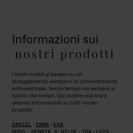
Informazioni sui
nostri prodotti
I nostri mobili si basano su un
atteggiamento semplice: la concentrazione
sull'essenziale. Senza tempo ma sempre al
battito del tempo. Qui potete scaricare
ulteriori informazioni su tutti i nostri
prodotti:
DANIEL
-
EMMA
-
EVA
-
HUGO, HENRIK & HILDE
-
IDA
-
LUIS
-