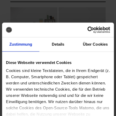
Zustimmung
Details
Über Cookies
Diese Webseite verwendet Cookies
EVA Cucina
EMMA + DANIEL
Cookies sind kleine Textdateien, die in Ihrem Endgerät (z.
Fotografo: Lorenz
Fotografo: Lorenz
B. Computer, Smartphone oder Tablet) gespeichert
Sternbach
Sternbach
werden und unterschiedlichen Zwecken dienen können.
Wir verwenden technische Cookies, die für den Betrieb
Download
Download
unserer Webseite notwendig sind und für die wir keine
Einwilligung benötigen. Wir nutzen darüber hinaus nur
solche Cookies des Open-Source-Tools Matomo, die uns
dabei helfen, die Nutzung unserer Webseite zu