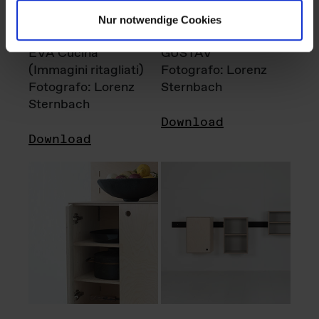
Nur notwendige Cookies
EVA Cucina
GUSTAV
(Immagini ritagliati)
Fotografo: Lorenz
Fotografo: Lorenz
Sternbach
Sternbach
Download
Download