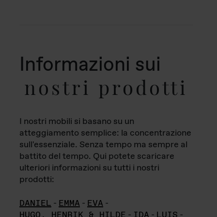
Informazioni sui
nostri prodotti
I nostri mobili si basano su un
atteggiamento semplice: la concentrazione
sull'essenziale. Senza tempo ma sempre al
battito del tempo. Qui potete scaricare
ulteriori informazioni su tutti i nostri
prodotti:
DANIEL
-
EMMA
-
EVA
-
HUGO, HENRIK & HILDE
-
IDA
-
LUIS
-