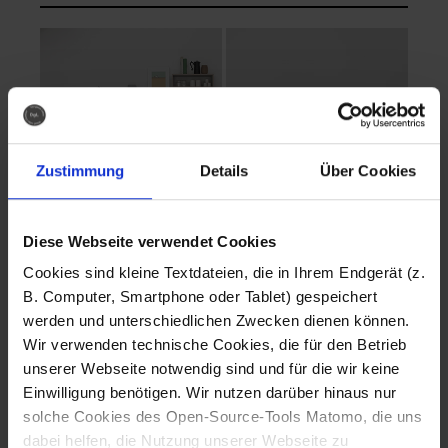
Zustimmung
Details
Über Cookies
Diese Webseite verwendet Cookies
EVA Cucina
EMMA + DANIEL
Cookies sind kleine Textdateien, die in Ihrem Endgerät (z.
Fotografo: Lorenz
Fotografo: Lorenz
B. Computer, Smartphone oder Tablet) gespeichert
Sternbach
Sternbach
werden und unterschiedlichen Zwecken dienen können.
Wir verwenden technische Cookies, die für den Betrieb
Download
Download
unserer Webseite notwendig sind und für die wir keine
Einwilligung benötigen. Wir nutzen darüber hinaus nur
solche Cookies des Open-Source-Tools Matomo, die uns
dabei helfen, die Nutzung unserer Webseite zu