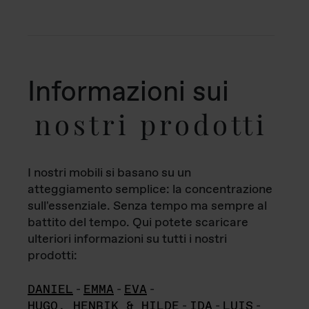
Informazioni sui
nostri prodotti
I nostri mobili si basano su un
atteggiamento semplice: la concentrazione
sull'essenziale. Senza tempo ma sempre al
battito del tempo. Qui potete scaricare
ulteriori informazioni su tutti i nostri
prodotti:
DANIEL
-
EMMA
-
EVA
-
HUGO, HENRIK & HILDE
-
IDA
-
LUIS
-