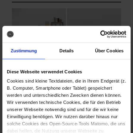
Zustimmung
Details
Über Cookies
Diese Webseite verwendet Cookies
EVA Cucina
EMMA + DANIEL
Cookies sind kleine Textdateien, die in Ihrem Endgerät (z.
Fotografo: Lorenz
Fotografo: Lorenz
B. Computer, Smartphone oder Tablet) gespeichert
Sternbach
Sternbach
werden und unterschiedlichen Zwecken dienen können.
Wir verwenden technische Cookies, die für den Betrieb
Download
Download
unserer Webseite notwendig sind und für die wir keine
Einwilligung benötigen. Wir nutzen darüber hinaus nur
solche Cookies des Open-Source-Tools Matomo, die uns
dabei helfen, die Nutzung unserer Webseite zu