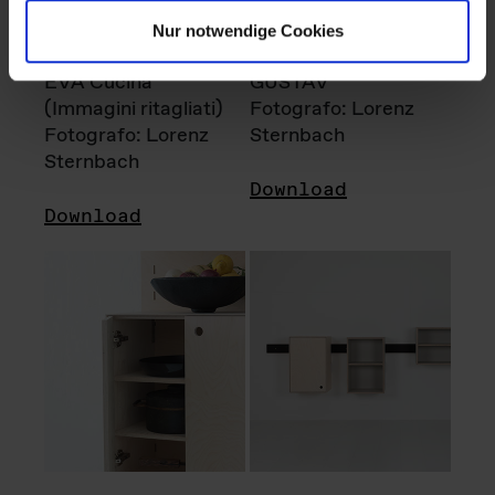
Nur notwendige Cookies
EVA Cucina
GUSTAV
(Immagini ritagliati)
Fotografo: Lorenz
Fotografo: Lorenz
Sternbach
Sternbach
Download
Download