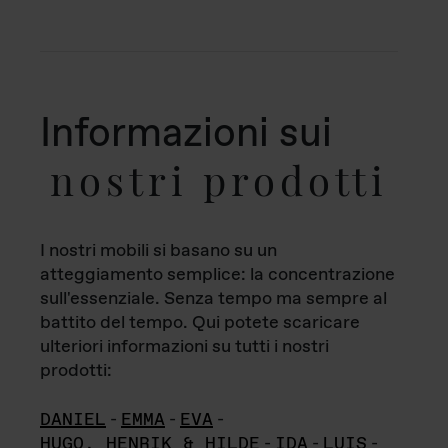
Informazioni sui
nostri prodotti
I nostri mobili si basano su un
atteggiamento semplice: la concentrazione
sull'essenziale. Senza tempo ma sempre al
battito del tempo. Qui potete scaricare
ulteriori informazioni su tutti i nostri
prodotti:
DANIEL
-
EMMA
-
EVA
-
HUGO, HENRIK & HILDE
-
IDA
-
LUIS
-