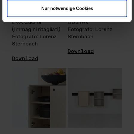
Nur notwendige Cookies
EVA Cucina
GUSTAV
(Immagini ritagliati)
Fotografo: Lorenz
Fotografo: Lorenz
Sternbach
Sternbach
Download
Download