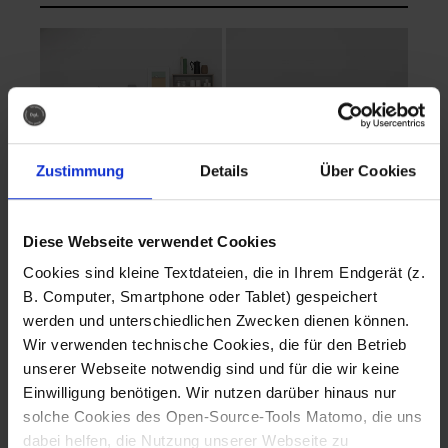
Zustimmung
Details
Über Cookies
Diese Webseite verwendet Cookies
EVA Cucina
EMMA + DANIEL
Cookies sind kleine Textdateien, die in Ihrem Endgerät (z.
Fotografo: Lorenz
Fotografo: Lorenz
B. Computer, Smartphone oder Tablet) gespeichert
Sternbach
Sternbach
werden und unterschiedlichen Zwecken dienen können.
Wir verwenden technische Cookies, die für den Betrieb
Download
Download
unserer Webseite notwendig sind und für die wir keine
Einwilligung benötigen. Wir nutzen darüber hinaus nur
solche Cookies des Open-Source-Tools Matomo, die uns
dabei helfen, die Nutzung unserer Webseite zu