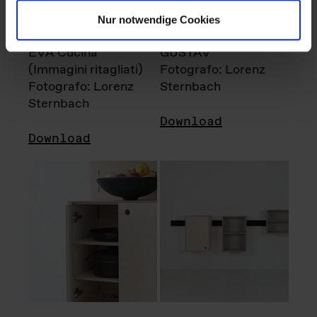
Nur notwendige Cookies
EVA Cucina
GUSTAV
(Immagini ritagliati)
Fotografo: Lorenz
Fotografo: Lorenz
Sternbach
Sternbach
Download
Download