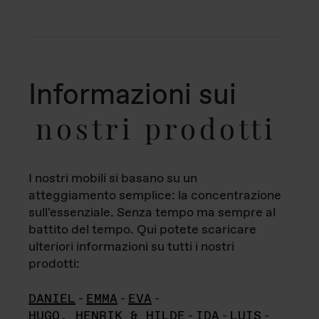
Informazioni sui
nostri prodotti
I nostri mobili si basano su un
atteggiamento semplice: la concentrazione
sull'essenziale. Senza tempo ma sempre al
battito del tempo. Qui potete scaricare
ulteriori informazioni su tutti i nostri
prodotti:
DANIEL
-
EMMA
-
EVA
-
HUGO, HENRIK & HILDE
-
IDA
-
LUIS
-