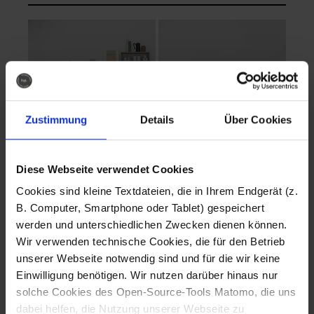
Zustimmung
Details
Über Cookies
Diese Webseite verwendet Cookies
EVA Cucina
EMMA + DANIEL
Cookies sind kleine Textdateien, die in Ihrem Endgerät (z.
Fotografo: Lorenz
Fotografo: Lorenz
B. Computer, Smartphone oder Tablet) gespeichert
Sternbach
Sternbach
werden und unterschiedlichen Zwecken dienen können.
Wir verwenden technische Cookies, die für den Betrieb
Download
Download
unserer Webseite notwendig sind und für die wir keine
Einwilligung benötigen. Wir nutzen darüber hinaus nur
solche Cookies des Open-Source-Tools Matomo, die uns
dabei helfen, die Nutzung unserer Webseite zu