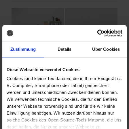
Zustimmung
Details
Über Cookies
Diese Webseite verwendet Cookies
EVA Cucina
EMMA + DANIEL
Cookies sind kleine Textdateien, die in Ihrem Endgerät (z.
Fotografo: Lorenz
Fotografo: Lorenz
B. Computer, Smartphone oder Tablet) gespeichert
Sternbach
Sternbach
werden und unterschiedlichen Zwecken dienen können.
Wir verwenden technische Cookies, die für den Betrieb
Download
Download
unserer Webseite notwendig sind und für die wir keine
Einwilligung benötigen. Wir nutzen darüber hinaus nur
solche Cookies des Open-Source-Tools Matomo, die uns
dabei helfen, die Nutzung unserer Webseite zu