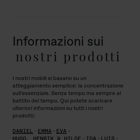
Informazioni sui
nostri prodotti
I nostri mobili si basano su un
atteggiamento semplice: la concentrazione
sull'essenziale. Senza tempo ma sempre al
battito del tempo. Qui potete scaricare
ulteriori informazioni su tutti i nostri
prodotti:
DANIEL
-
EMMA
-
EVA
-
HUGO, HENRIK & HILDE
-
IDA
-
LUIS
-