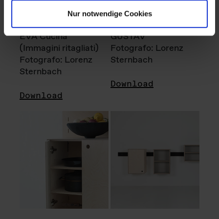
Nur notwendige Cookies
EVA Cucina
GUSTAV
(Immagini ritagliati)
Fotografo: Lorenz
Fotografo: Lorenz
Sternbach
Sternbach
Download
Download