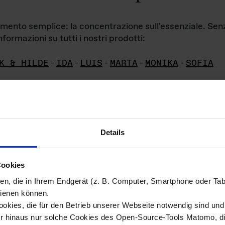
iamento semplice: la concentrazione sull'essenziale. Se
formazioni su tutti i nostri prodotti:
K & HILDE
-
IDA
-
LUIS
-
MARTA
-
MONIKA
-
SOFIA
Details
hivio di imm
Cookies
ien, die in Ihrem Endgerät (z. B. Computer, Smartphone oder Ta
ini!
ienen können.
kies, die für den Betrieb unserer Webseite notwendig sind und f
Das ganze 
re del materiale fotografico sono detenuti da
er hinaus nur solche Cookies des Open-Source-Tools Matomo, die