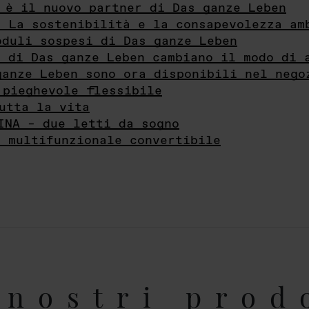
 è il nuovo partner di Das ganze Leben
- La sostenibilità e la consapevolezza am
oduli sospesi di Das ganze Leben
i di Das ganze Leben cambiano il modo di 
ganze Leben sono ora disponibili nel nego
 pieghevole flessibile
utta la vita
INA – due letti da sogno
e multifunzionale convertibile
nostri prod