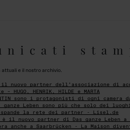
unicati stam
ttuali e il nostro archivio.
 il nuovo partner dell’associazione di ac
te – HUGO, HENRIK, HILDE e MARTA
NTIN sono i protagonisti di ogni camera d
s ganze Leben sono più che solo dei luogh
espande la rete dei partner - Lisel.de
 è il nuovo partner di Das ganze Leben a 
ora anche a Saarbrücken - La Maison diven