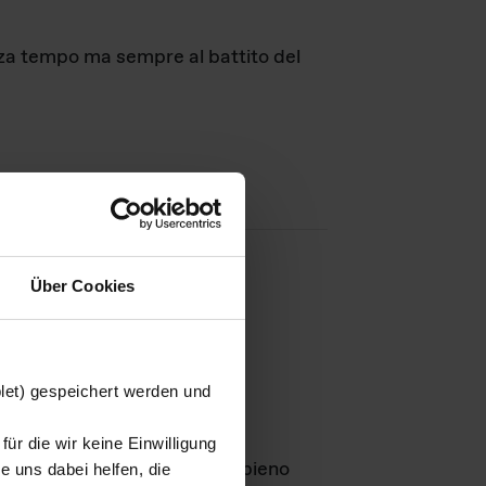
nza tempo ma sempre al battito del
Über Cookies
agini
blet) gespeichert werden und
ür die wir keine Einwilligung
Leben
GmbH e rimangono in pieno
 uns dabei helfen, die