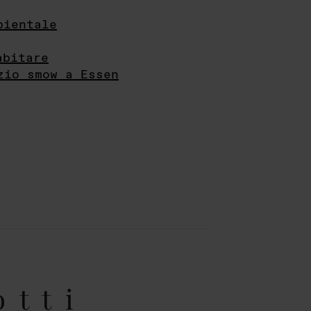
bientale
abitare
zio smow a Essen
otti