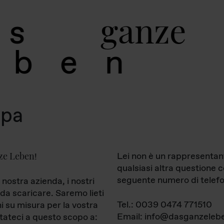
g
a
n
z
e
s
b
e
n
mpa
ze Leben
Lei non è un rappresentan
!
qualsiasi altra questione 
seguente numero di telefo
 nostra azienda, i nostri
da scaricare. Saremo lieti
Tel.: 0039 0474 771510
ni su misura per la vostra
Email: info@dasganzelebe
tateci a questo scopo a: