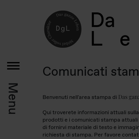
D
a
L
e
Comunicati sta
Menu
Das gan
Benvenuti nell'area stampa di
Qui troverete informazioni attuali sulla
prodotti e i comunicati stampa attuali 
di fornirvi materiale di testo e immagi
richiesta di stampa. Per favore contat