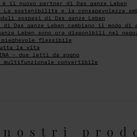
 è il nuovo partner di Das ganze Leben
- La sostenibilità e la consapevolezza am
oduli sospesi di Das ganze Leben
i di Das ganze Leben cambiano il modo di 
ganze Leben sono ora disponibili nel nego
 pieghevole flessibile
utta la vita
INA – due letti da sogno
e multifunzionale convertibile
nostri prod