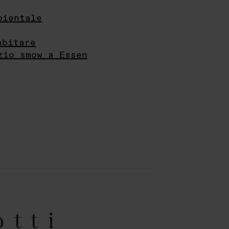
bientale
abitare
zio smow a Essen
otti