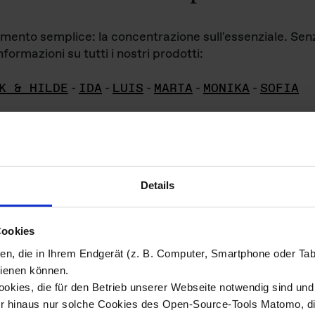
iamento semplice: la concentrazione sull'essenziale. Se
formazioni su tutti i nostri prodotti:
K & HILDE
-
IDA
-
LUIS
-
MARTA
-
MONIKA
-
SOFIA
Details
hivio di imm
Cookies
ien, die in Ihrem Endgerät (z. B. Computer, Smartphone oder Ta
ini!
ienen können.
kies, die für den Betrieb unserer Webseite notwendig sind und f
Das ganze 
re del materiale fotografico sono detenuti da
er hinaus nur solche Cookies des Open-Source-Tools Matomo, die