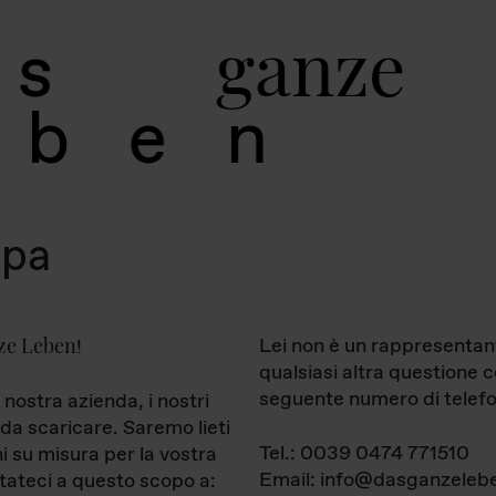
g
a
n
z
e
s
b
e
n
mpa
ze Leben
Lei non è un rappresentan
!
qualsiasi altra questione 
seguente numero di telefo
 nostra azienda, i nostri
da scaricare. Saremo lieti
Tel.: 0039 0474 771510
ni su misura per la vostra
Email: info@dasganzelebe
tateci a questo scopo a: