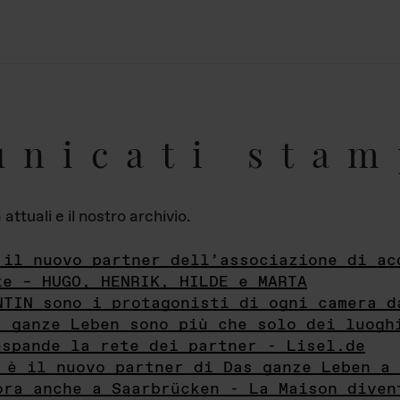
unicati stam
ttuali e il nostro archivio.
 il nuovo partner dell’associazione di ac
te – HUGO, HENRIK, HILDE e MARTA
NTIN sono i protagonisti di ogni camera d
s ganze Leben sono più che solo dei luogh
espande la rete dei partner - Lisel.de
 è il nuovo partner di Das ganze Leben a 
ora anche a Saarbrücken - La Maison diven