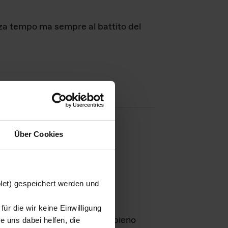
nza tempo ma sempre al battito del
Über Cookies
agini
blet) gespeichert werden und
ür die wir keine Einwilligung
Leben
GmbH e rimangono in pieno
 uns dabei helfen, die