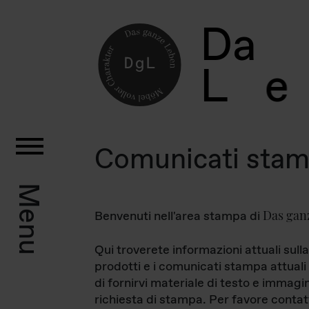
D
a
L
e
Comunicati sta
Menu
Das gan
Benvenuti nell'area stampa di
Qui troverete informazioni attuali sulla
prodotti e i comunicati stampa attuali 
di fornirvi materiale di testo e immagi
richiesta di stampa. Per favore contat