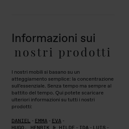
Informazioni sui
nostri prodotti
I nostri mobili si basano su un
atteggiamento semplice: la concentrazione
sull'essenziale. Senza tempo ma sempre al
battito del tempo. Qui potete scaricare
ulteriori informazioni su tutti i nostri
prodotti:
DANIEL
-
EMMA
-
EVA
-
HUGO, HENRIK & HILDE
-
IDA
-
LUIS
-