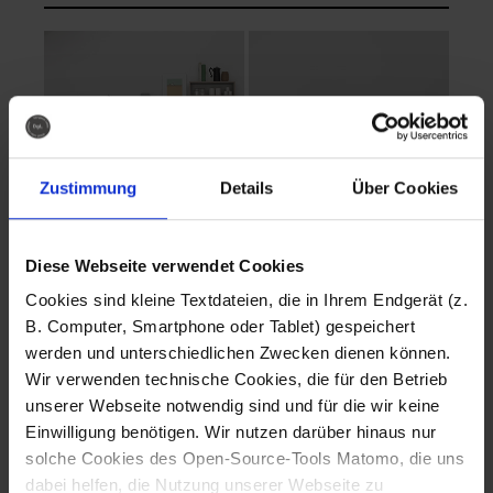
Zustimmung
Details
Über Cookies
Diese Webseite verwendet Cookies
EVA Cucina
EMMA + DANIEL
Cookies sind kleine Textdateien, die in Ihrem Endgerät (z.
Fotografo: Lorenz
Fotografo: Lorenz
B. Computer, Smartphone oder Tablet) gespeichert
Sternbach
Sternbach
werden und unterschiedlichen Zwecken dienen können.
Wir verwenden technische Cookies, die für den Betrieb
Download
Download
unserer Webseite notwendig sind und für die wir keine
Einwilligung benötigen. Wir nutzen darüber hinaus nur
solche Cookies des Open-Source-Tools Matomo, die uns
dabei helfen, die Nutzung unserer Webseite zu