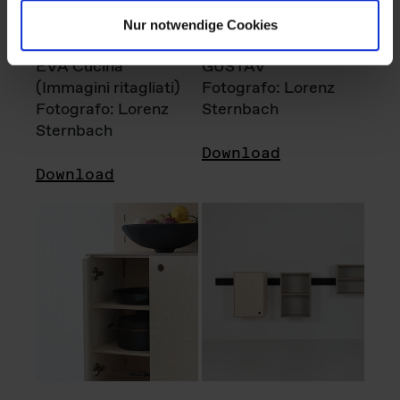
Nur notwendige Cookies
EVA Cucina
GUSTAV
(Immagini ritagliati)
Fotografo: Lorenz
Fotografo: Lorenz
Sternbach
Sternbach
Download
Download