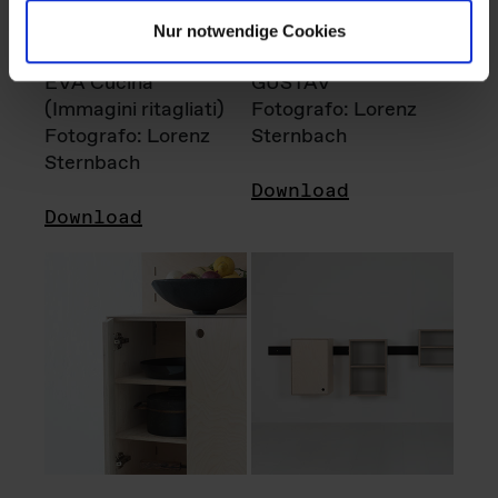
Nur notwendige Cookies
EVA Cucina
GUSTAV
(Immagini ritagliati)
Fotografo: Lorenz
Fotografo: Lorenz
Sternbach
Sternbach
Download
Download