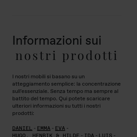
Informazioni sui
nostri prodotti
I nostri mobili si basano su un
atteggiamento semplice: la concentrazione
sull'essenziale. Senza tempo ma sempre al
battito del tempo. Qui potete scaricare
ulteriori informazioni su tutti i nostri
prodotti:
DANIEL
-
EMMA
-
EVA
-
HUGO, HENRIK & HILDE
-
IDA
-
LUIS
-