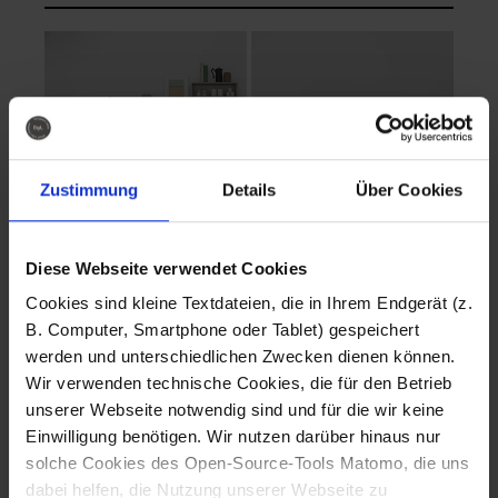
Zustimmung
Details
Über Cookies
Diese Webseite verwendet Cookies
EVA Cucina
EMMA + DANIEL
Cookies sind kleine Textdateien, die in Ihrem Endgerät (z.
Fotografo: Lorenz
Fotografo: Lorenz
B. Computer, Smartphone oder Tablet) gespeichert
Sternbach
Sternbach
werden und unterschiedlichen Zwecken dienen können.
Wir verwenden technische Cookies, die für den Betrieb
Download
Download
unserer Webseite notwendig sind und für die wir keine
Einwilligung benötigen. Wir nutzen darüber hinaus nur
solche Cookies des Open-Source-Tools Matomo, die uns
dabei helfen, die Nutzung unserer Webseite zu