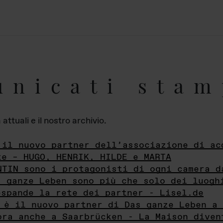
unicati stam
ttuali e il nostro archivio.
 il nuovo partner dell’associazione di ac
te – HUGO, HENRIK, HILDE e MARTA
NTIN sono i protagonisti di ogni camera d
s ganze Leben sono più che solo dei luogh
espande la rete dei partner - Lisel.de
 è il nuovo partner di Das ganze Leben a 
ora anche a Saarbrücken - La Maison diven