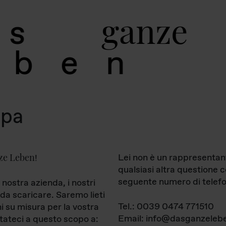
g
a
n
z
e
s
b
e
n
mpa
ze Leben
Lei non è un rappresentan
!
qualsiasi altra questione 
seguente numero di telefo
 nostra azienda, i nostri
da scaricare. Saremo lieti
Tel.: 0039 0474 771510
ni su misura per la vostra
Email: info@dasganzelebe
tateci a questo scopo a: