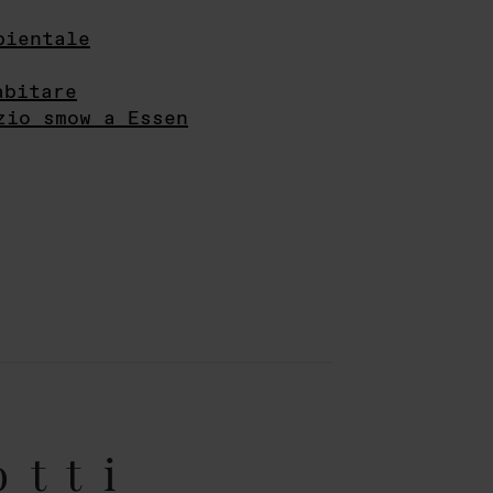
bientale
abitare
zio smow a Essen
otti