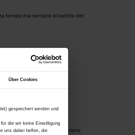
nza tempo ma sempre al battito del
Über Cookies
agini
blet) gespeichert werden und
ür die wir keine Einwilligung
Leben
GmbH e rimangono in pieno
 uns dabei helfen, die