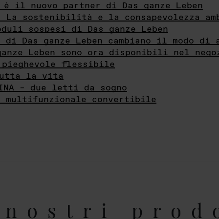
 è il nuovo partner di Das ganze Leben
- La sostenibilità e la consapevolezza am
oduli sospesi di Das ganze Leben
i di Das ganze Leben cambiano il modo di 
ganze Leben sono ora disponibili nel nego
 pieghevole flessibile
utta la vita
INA – due letti da sogno
e multifunzionale convertibile
nostri prod