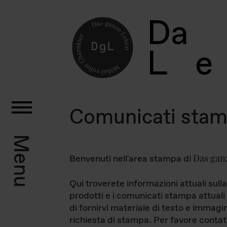
D
a
L
e
Comunicati sta
Menu
Das gan
Benvenuti nell'area stampa di
Qui troverete informazioni attuali sulla
prodotti e i comunicati stampa attuali 
di fornirvi materiale di testo e immagi
richiesta di stampa. Per favore contat