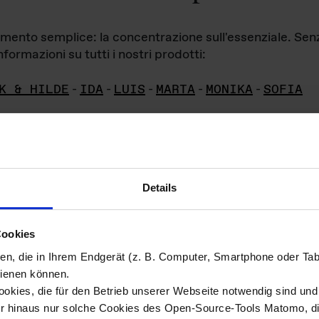
iamento semplice: la concentrazione sull'essenziale. Se
formazioni su tutti i nostri prodotti:
K & HILDE
-
IDA
-
LUIS
-
MARTA
-
MONIKA
-
SOFIA
Details
hivio di imm
Cookies
ien, die in Ihrem Endgerät (z. B. Computer, Smartphone oder Ta
ini!
ienen können.
kies, die für den Betrieb unserer Webseite notwendig sind und f
Das ganze 
re del materiale fotografico sono detenuti da
er hinaus nur solche Cookies des Open-Source-Tools Matomo, die