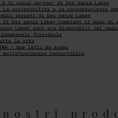
 è il nuovo partner di Das ganze Leben
- La sostenibilità e la consapevolezza am
oduli sospesi di Das ganze Leben
i di Das ganze Leben cambiano il modo di 
ganze Leben sono ora disponibili nel nego
 pieghevole flessibile
utta la vita
INA – due letti da sogno
e multifunzionale convertibile
nostri prod