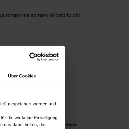
nza tempo ma sempre al battito del
Über Cookies
agini
blet) gespeichert werden und
ür die wir keine Einwilligung
Leben
GmbH e rimangono in pieno
 uns dabei helfen, die