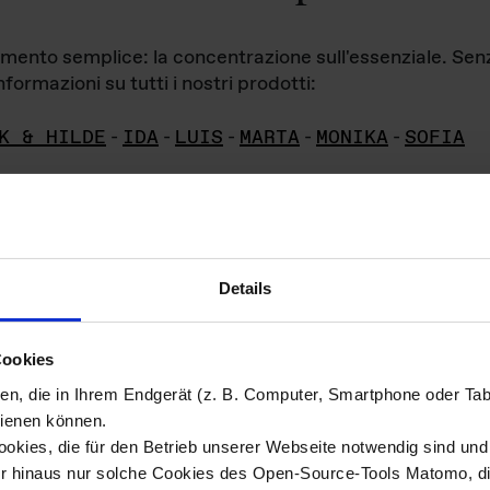
iamento semplice: la concentrazione sull'essenziale. Se
formazioni su tutti i nostri prodotti:
K & HILDE
-
IDA
-
LUIS
-
MARTA
-
MONIKA
-
SOFIA
Details
hivio di imm
Cookies
ien, die in Ihrem Endgerät (z. B. Computer, Smartphone oder Ta
ini!
ienen können.
kies, die für den Betrieb unserer Webseite notwendig sind und f
Das ganze 
re del materiale fotografico sono detenuti da
er hinaus nur solche Cookies des Open-Source-Tools Matomo, die