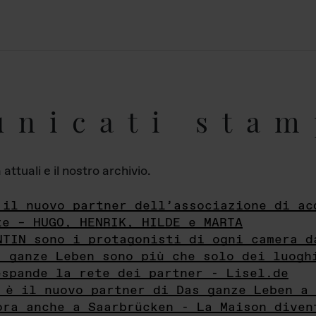
unicati stam
ttuali e il nostro archivio.
 il nuovo partner dell’associazione di ac
te – HUGO, HENRIK, HILDE e MARTA
NTIN sono i protagonisti di ogni camera d
s ganze Leben sono più che solo dei luogh
espande la rete dei partner - Lisel.de
 è il nuovo partner di Das ganze Leben a 
ora anche a Saarbrücken - La Maison diven