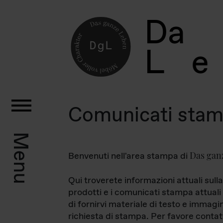
D
a
L
e
Comunicati sta
Menu
Das gan
Benvenuti nell'area stampa di
Qui troverete informazioni attuali sulla
prodotti e i comunicati stampa attuali 
di fornirvi materiale di testo e immagi
richiesta di stampa. Per favore contat