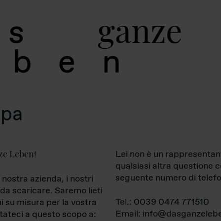
g
a
n
z
e
s
b
e
n
mpa
ze Leben
Lei non è un rappresentan
!
qualsiasi altra questione 
seguente numero di telefo
 nostra azienda, i nostri
da scaricare. Saremo lieti
Tel.: 0039 0474 771510
ni su misura per la vostra
Email: info@dasganzelebe
tateci a questo scopo a: