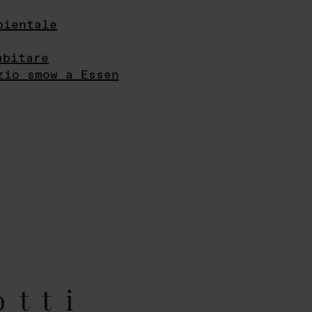
bientale
abitare
zio smow a Essen
otti