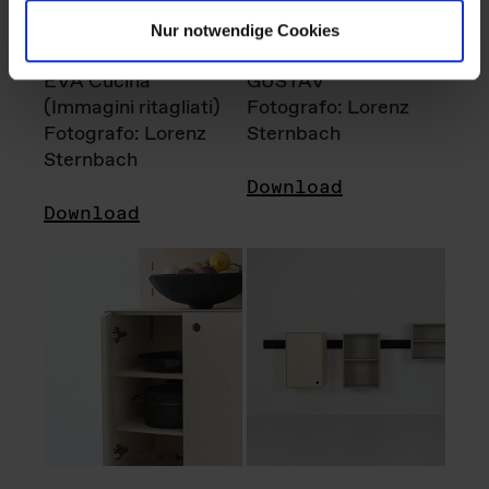
Nur notwendige Cookies
EVA Cucina
GUSTAV
(Immagini ritagliati)
Fotografo: Lorenz
Fotografo: Lorenz
Sternbach
Sternbach
Download
Download