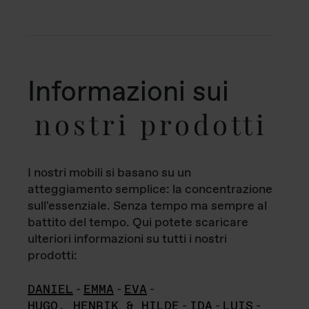
Informazioni sui
nostri prodotti
I nostri mobili si basano su un
atteggiamento semplice: la concentrazione
sull'essenziale. Senza tempo ma sempre al
battito del tempo. Qui potete scaricare
ulteriori informazioni su tutti i nostri
prodotti:
DANIEL
-
EMMA
-
EVA
-
HUGO, HENRIK & HILDE
-
IDA
-
LUIS
-