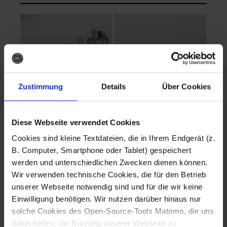
Zustimmung
Details
Über Cookies
Diese Webseite verwendet Cookies
EVA Cucina
EMMA + DANIEL
Cookies sind kleine Textdateien, die in Ihrem Endgerät (z.
Fotografo: Lorenz
Fotografo: Lorenz
B. Computer, Smartphone oder Tablet) gespeichert
Sternbach
Sternbach
werden und unterschiedlichen Zwecken dienen können.
Wir verwenden technische Cookies, die für den Betrieb
Download
Download
unserer Webseite notwendig sind und für die wir keine
Einwilligung benötigen. Wir nutzen darüber hinaus nur
solche Cookies des Open-Source-Tools Matomo, die uns
dabei helfen, die Nutzung unserer Webseite zu