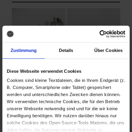
Zustimmung
Details
Über Cookies
Diese Webseite verwendet Cookies
EVA Cucina
EMMA + DANIEL
Cookies sind kleine Textdateien, die in Ihrem Endgerät (z.
Fotografo: Lorenz
Fotografo: Lorenz
B. Computer, Smartphone oder Tablet) gespeichert
Sternbach
Sternbach
werden und unterschiedlichen Zwecken dienen können.
Wir verwenden technische Cookies, die für den Betrieb
Download
Download
unserer Webseite notwendig sind und für die wir keine
Einwilligung benötigen. Wir nutzen darüber hinaus nur
solche Cookies des Open-Source-Tools Matomo, die uns
dabei helfen, die Nutzung unserer Webseite zu