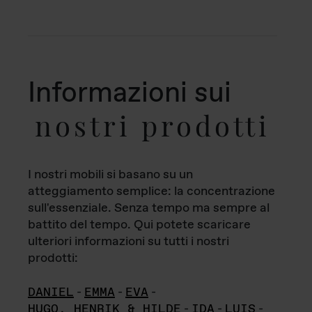
Informazioni sui
nostri prodotti
I nostri mobili si basano su un
atteggiamento semplice: la concentrazione
sull'essenziale. Senza tempo ma sempre al
battito del tempo. Qui potete scaricare
ulteriori informazioni su tutti i nostri
prodotti:
DANIEL
-
EMMA
-
EVA
-
HUGO, HENRIK & HILDE
-
IDA
-
LUIS
-