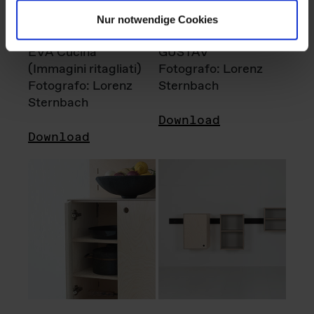
Nur notwendige Cookies
EVA Cucina
GUSTAV
(Immagini ritagliati)
Fotografo: Lorenz
Fotografo: Lorenz
Sternbach
Sternbach
Download
Download