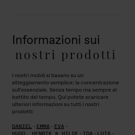
Informazioni sui
nostri prodotti
I nostri mobili si basano su un
atteggiamento semplice: la concentrazione
sull'essenziale. Senza tempo ma sempre al
battito del tempo. Qui potete scaricare
ulteriori informazioni su tutti i nostri
prodotti:
DANIEL
-
EMMA
-
EVA
-
HUGO, HENRIK & HILDE
-
IDA
-
LUIS
-