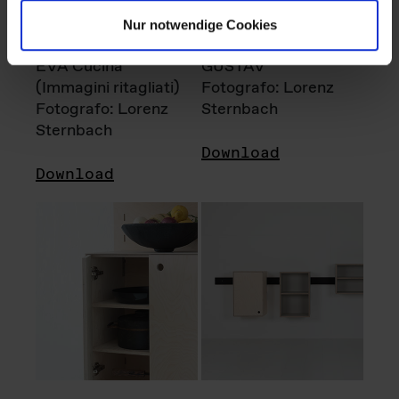
Nur notwendige Cookies
EVA Cucina
GUSTAV
(Immagini ritagliati)
Fotografo: Lorenz
Fotografo: Lorenz
Sternbach
Sternbach
Download
Download