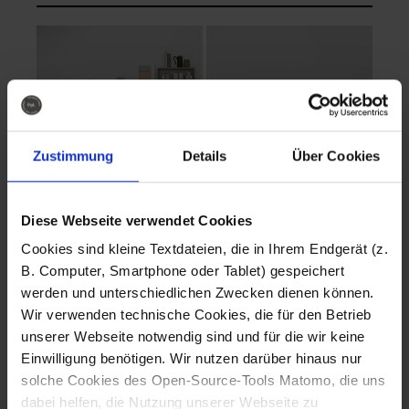
Zustimmung
Details
Über Cookies
Diese Webseite verwendet Cookies
EVA Cucina
EMMA + DANIEL
Cookies sind kleine Textdateien, die in Ihrem Endgerät (z.
Fotografo: Lorenz
Fotografo: Lorenz
B. Computer, Smartphone oder Tablet) gespeichert
Sternbach
Sternbach
werden und unterschiedlichen Zwecken dienen können.
Wir verwenden technische Cookies, die für den Betrieb
Download
Download
unserer Webseite notwendig sind und für die wir keine
Einwilligung benötigen. Wir nutzen darüber hinaus nur
solche Cookies des Open-Source-Tools Matomo, die uns
dabei helfen, die Nutzung unserer Webseite zu