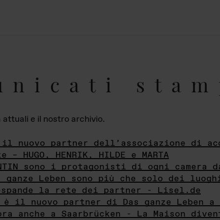
unicati stam
ttuali e il nostro archivio.
 il nuovo partner dell’associazione di ac
te – HUGO, HENRIK, HILDE e MARTA
NTIN sono i protagonisti di ogni camera d
s ganze Leben sono più che solo dei luogh
espande la rete dei partner - Lisel.de
 è il nuovo partner di Das ganze Leben a 
ora anche a Saarbrücken - La Maison diven