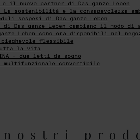
 è il nuovo partner di Das ganze Leben
- La sostenibilità e la consapevolezza am
oduli sospesi di Das ganze Leben
i di Das ganze Leben cambiano il modo di 
ganze Leben sono ora disponibili nel nego
 pieghevole flessibile
utta la vita
INA – due letti da sogno
e multifunzionale convertibile
nostri prod