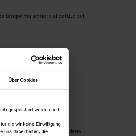
nza tempo ma sempre al battito del
Über Cookies
agini
blet) gespeichert werden und
ür die wir keine Einwilligung
Leben
GmbH e rimangono in pieno
 uns dabei helfen, die