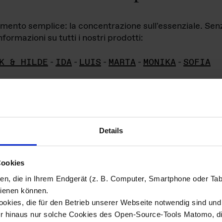
iamento semplice: la concentrazione sull'essenziale. Se
formazioni su tutti i nostri prodotti:
K & HILDE
-
IDA
-
LUIS
-
MARTA
-
MONIKA
-
SOFIA
Details
hivio di imm
Cookies
ien, die in Ihrem Endgerät (z. B. Computer, Smartphone oder Ta
ini!
ienen können.
kies, die für den Betrieb unserer Webseite notwendig sind und f
Das ganze 
re del materiale fotografico sono detenuti da
er hinaus nur solche Cookies des Open-Source-Tools Matomo, die