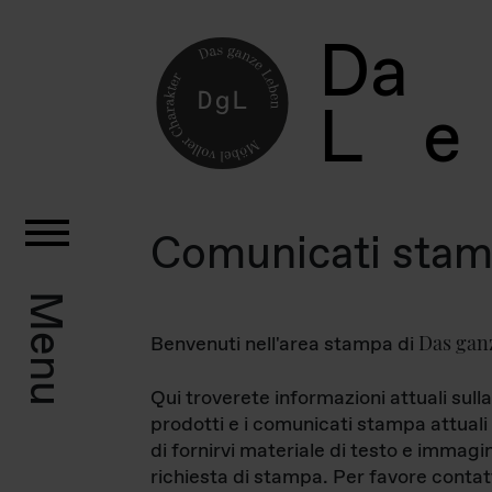
D
a
L
e
Comunicati sta
Menu
Das gan
Benvenuti nell'area stampa di
Qui troverete informazioni attuali sulla
prodotti e i comunicati stampa attuali 
di fornirvi materiale di testo e immagi
richiesta di stampa. Per favore contat