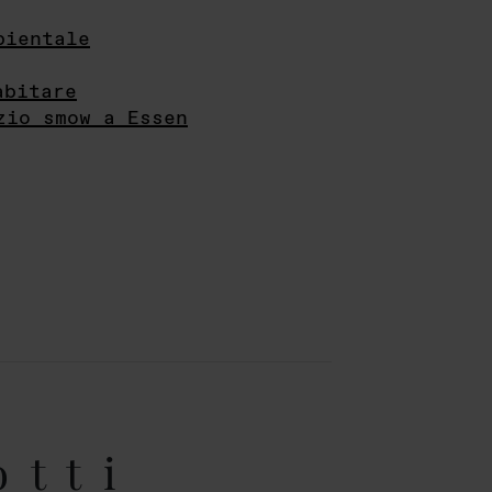
bientale
abitare
zio smow a Essen
otti