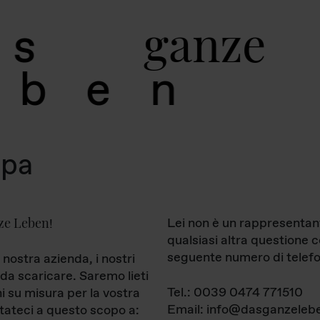
g
a
n
z
e
s
b
e
n
mpa
ze Leben
Lei non è un rappresentan
!
qualsiasi altra questione 
seguente numero di telefo
 nostra azienda, i nostri
da scaricare. Saremo lieti
Tel.: 0039 0474 771510
ni su misura per la vostra
Email: info@dasganzelebe
tateci a questo scopo a: