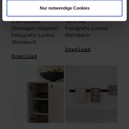
Nur notwendige Cookies
EVA Cucina
GUSTAV
(Immagini ritagliati)
Fotografo: Lorenz
Fotografo: Lorenz
Sternbach
Sternbach
Download
Download