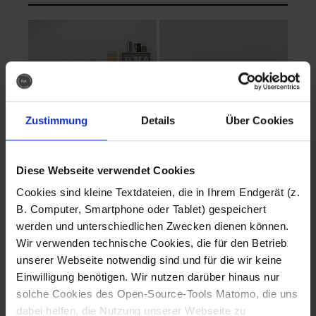
Zustimmung
Details
Über Cookies
Diese Webseite verwendet Cookies
EVA Cucina
EMMA + DANIEL
Cookies sind kleine Textdateien, die in Ihrem Endgerät (z.
Fotografo: Lorenz
Fotografo: Lorenz
B. Computer, Smartphone oder Tablet) gespeichert
Sternbach
Sternbach
werden und unterschiedlichen Zwecken dienen können.
Wir verwenden technische Cookies, die für den Betrieb
Download
Download
unserer Webseite notwendig sind und für die wir keine
Einwilligung benötigen. Wir nutzen darüber hinaus nur
solche Cookies des Open-Source-Tools Matomo, die uns
dabei helfen, die Nutzung unserer Webseite zu