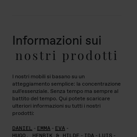
Informazioni sui
nostri prodotti
I nostri mobili si basano su un
atteggiamento semplice: la concentrazione
sull'essenziale. Senza tempo ma sempre al
battito del tempo. Qui potete scaricare
ulteriori informazioni su tutti i nostri
prodotti:
DANIEL
-
EMMA
-
EVA
-
HUGO, HENRIK & HILDE
-
IDA
-
LUIS
-