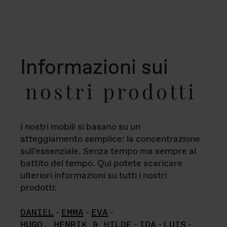
Informazioni sui
nostri prodotti
I nostri mobili si basano su un
atteggiamento semplice: la concentrazione
sull'essenziale. Senza tempo ma sempre al
battito del tempo. Qui potete scaricare
ulteriori informazioni su tutti i nostri
prodotti:
DANIEL
-
EMMA
-
EVA
-
HUGO, HENRIK & HILDE
-
IDA
-
LUIS
-