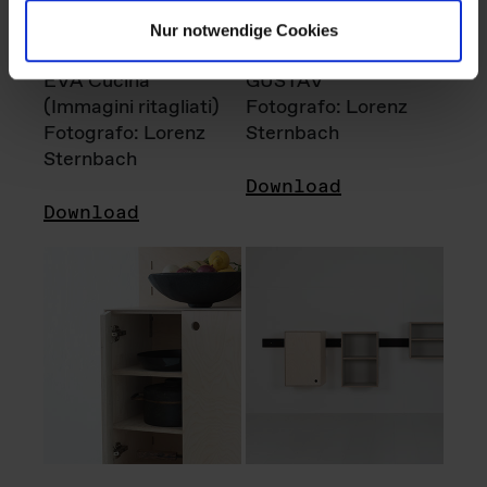
Nur notwendige Cookies
EVA Cucina
GUSTAV
(Immagini ritagliati)
Fotografo: Lorenz
Fotografo: Lorenz
Sternbach
Sternbach
Download
Download