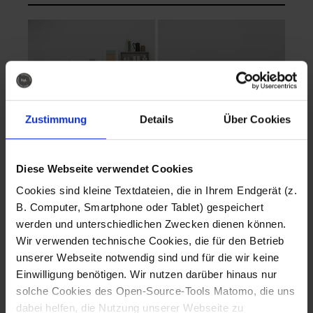
Zustimmung
Details
Über Cookies
Diese Webseite verwendet Cookies
EVA Cucina
EMMA + DANIEL
Cookies sind kleine Textdateien, die in Ihrem Endgerät (z.
Fotografo: Lorenz
Fotografo: Lorenz
B. Computer, Smartphone oder Tablet) gespeichert
Sternbach
Sternbach
werden und unterschiedlichen Zwecken dienen können.
Wir verwenden technische Cookies, die für den Betrieb
Download
Download
unserer Webseite notwendig sind und für die wir keine
Einwilligung benötigen. Wir nutzen darüber hinaus nur
solche Cookies des Open-Source-Tools Matomo, die uns
dabei helfen, die Nutzung unserer Webseite zu