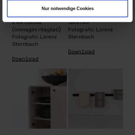
Nur notwendige Cookies
EVA Cucina
GUSTAV
(Immagini ritagliati)
Fotografo: Lorenz
Fotografo: Lorenz
Sternbach
Sternbach
Download
Download