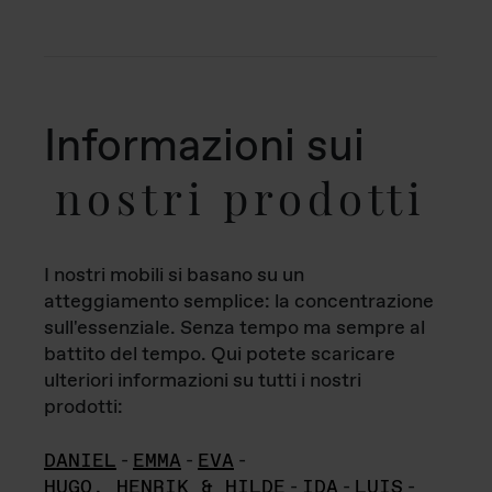
Informazioni sui
nostri prodotti
I nostri mobili si basano su un
atteggiamento semplice: la concentrazione
sull'essenziale. Senza tempo ma sempre al
battito del tempo. Qui potete scaricare
ulteriori informazioni su tutti i nostri
prodotti:
DANIEL
-
EMMA
-
EVA
-
HUGO, HENRIK & HILDE
-
IDA
-
LUIS
-