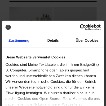
Zustimmung
Details
Über Cookies
Diese Webseite verwendet Cookies
EVA Cucina
EMMA + DANIEL
Cookies sind kleine Textdateien, die in Ihrem Endgerät (z.
Fotografo: Lorenz
Fotografo: Lorenz
B. Computer, Smartphone oder Tablet) gespeichert
Sternbach
Sternbach
werden und unterschiedlichen Zwecken dienen können.
Wir verwenden technische Cookies, die für den Betrieb
Download
Download
unserer Webseite notwendig sind und für die wir keine
Einwilligung benötigen. Wir nutzen darüber hinaus nur
solche Cookies des Open-Source-Tools Matomo, die uns
dabei helfen, die Nutzung unserer Webseite zu