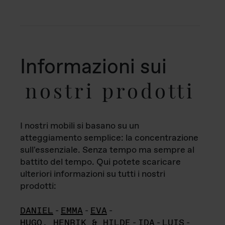
Informazioni sui
nostri prodotti
I nostri mobili si basano su un
atteggiamento semplice: la concentrazione
sull'essenziale. Senza tempo ma sempre al
battito del tempo. Qui potete scaricare
ulteriori informazioni su tutti i nostri
prodotti:
DANIEL
-
EMMA
-
EVA
-
HUGO, HENRIK & HILDE
-
IDA
-
LUIS
-