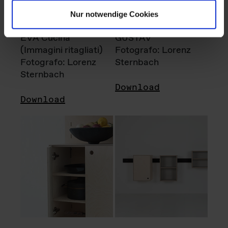
Nur notwendige Cookies
EVA Cucina
GUSTAV
(Immagini ritagliati)
Fotografo: Lorenz
Fotografo: Lorenz
Sternbach
Sternbach
Download
Download