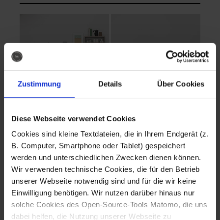
Zustimmung
Details
Über Cookies
Diese Webseite verwendet Cookies
EVA Cucina
EMMA + DANIEL
Cookies sind kleine Textdateien, die in Ihrem Endgerät (z.
Fotografo: Lorenz
Fotografo: Lorenz
B. Computer, Smartphone oder Tablet) gespeichert
Sternbach
Sternbach
werden und unterschiedlichen Zwecken dienen können.
Wir verwenden technische Cookies, die für den Betrieb
Download
Download
unserer Webseite notwendig sind und für die wir keine
Einwilligung benötigen. Wir nutzen darüber hinaus nur
solche Cookies des Open-Source-Tools Matomo, die uns
dabei helfen, die Nutzung unserer Webseite zu