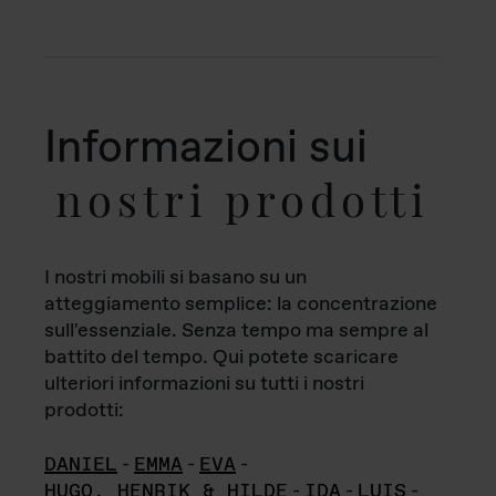
Informazioni sui
nostri prodotti
I nostri mobili si basano su un
atteggiamento semplice: la concentrazione
sull'essenziale. Senza tempo ma sempre al
battito del tempo. Qui potete scaricare
ulteriori informazioni su tutti i nostri
prodotti:
DANIEL
-
EMMA
-
EVA
-
HUGO, HENRIK & HILDE
-
IDA
-
LUIS
-