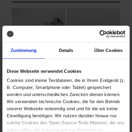
Zustimmung
Details
Über Cookies
Diese Webseite verwendet Cookies
EVA Cucina
EMMA + DANIEL
Cookies sind kleine Textdateien, die in Ihrem Endgerät (z.
Fotografo: Lorenz
Fotografo: Lorenz
B. Computer, Smartphone oder Tablet) gespeichert
Sternbach
Sternbach
werden und unterschiedlichen Zwecken dienen können.
Wir verwenden technische Cookies, die für den Betrieb
Download
Download
unserer Webseite notwendig sind und für die wir keine
Einwilligung benötigen. Wir nutzen darüber hinaus nur
solche Cookies des Open-Source-Tools Matomo, die uns
dabei helfen, die Nutzung unserer Webseite zu