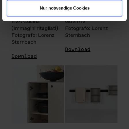
Nur notwendige Cookies
EVA Cucina
GUSTAV
(Immagini ritagliati)
Fotografo: Lorenz
Fotografo: Lorenz
Sternbach
Sternbach
Download
Download