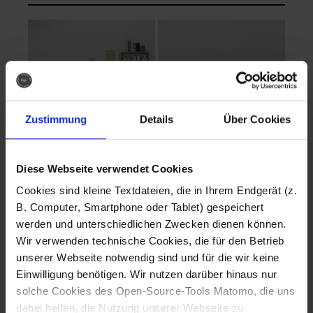
Zustimmung
Details
Über Cookies
Diese Webseite verwendet Cookies
EVA Cucina
EMMA + DANIEL
Cookies sind kleine Textdateien, die in Ihrem Endgerät (z.
Fotografo: Lorenz
Fotografo: Lorenz
B. Computer, Smartphone oder Tablet) gespeichert
Sternbach
Sternbach
werden und unterschiedlichen Zwecken dienen können.
Wir verwenden technische Cookies, die für den Betrieb
Download
Download
unserer Webseite notwendig sind und für die wir keine
Einwilligung benötigen. Wir nutzen darüber hinaus nur
solche Cookies des Open-Source-Tools Matomo, die uns
dabei helfen, die Nutzung unserer Webseite zu