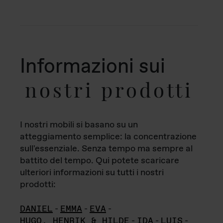
Informazioni sui
nostri prodotti
I nostri mobili si basano su un
atteggiamento semplice: la concentrazione
sull'essenziale. Senza tempo ma sempre al
battito del tempo. Qui potete scaricare
ulteriori informazioni su tutti i nostri
prodotti:
DANIEL
-
EMMA
-
EVA
-
HUGO, HENRIK & HILDE
-
IDA
-
LUIS
-