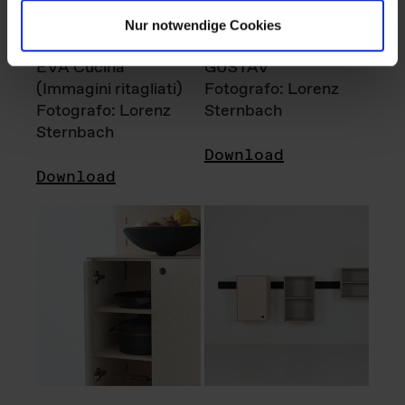
Nur notwendige Cookies
EVA Cucina
GUSTAV
(Immagini ritagliati)
Fotografo: Lorenz
Fotografo: Lorenz
Sternbach
Sternbach
Download
Download