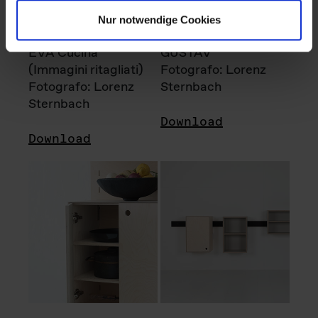
Nur notwendige Cookies
EVA Cucina
GUSTAV
(Immagini ritagliati)
Fotografo: Lorenz
Fotografo: Lorenz
Sternbach
Sternbach
Download
Download