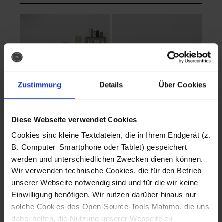
Zustimmung
Details
Über Cookies
Diese Webseite verwendet Cookies
EVA Cucina
EMMA + DANIEL
Cookies sind kleine Textdateien, die in Ihrem Endgerät (z.
Fotografo: Lorenz
Fotografo: Lorenz
B. Computer, Smartphone oder Tablet) gespeichert
Sternbach
Sternbach
werden und unterschiedlichen Zwecken dienen können.
Wir verwenden technische Cookies, die für den Betrieb
Download
Download
unserer Webseite notwendig sind und für die wir keine
Einwilligung benötigen. Wir nutzen darüber hinaus nur
solche Cookies des Open-Source-Tools Matomo, die uns
dabei helfen, die Nutzung unserer Webseite zu