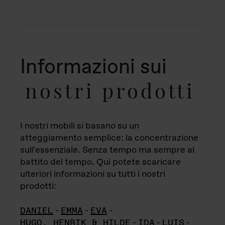
Informazioni sui
nostri prodotti
I nostri mobili si basano su un
atteggiamento semplice: la concentrazione
sull'essenziale. Senza tempo ma sempre al
battito del tempo. Qui potete scaricare
ulteriori informazioni su tutti i nostri
prodotti:
DANIEL
-
EMMA
-
EVA
-
HUGO, HENRIK & HILDE
-
IDA
-
LUIS
-