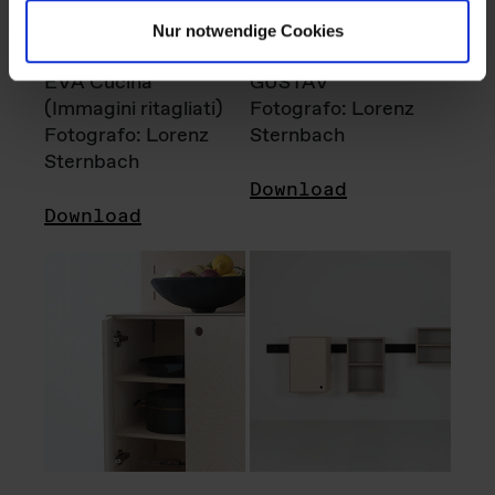
Nur notwendige Cookies
EVA Cucina
GUSTAV
(Immagini ritagliati)
Fotografo: Lorenz
Fotografo: Lorenz
Sternbach
Sternbach
Download
Download