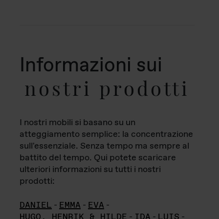
Informazioni sui
nostri prodotti
I nostri mobili si basano su un
atteggiamento semplice: la concentrazione
sull'essenziale. Senza tempo ma sempre al
battito del tempo. Qui potete scaricare
ulteriori informazioni su tutti i nostri
prodotti:
DANIEL
-
EMMA
-
EVA
-
HUGO, HENRIK & HILDE
-
IDA
-
LUIS
-