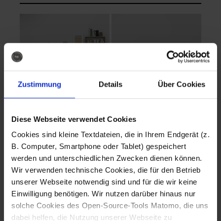
Zustimmung
Details
Über Cookies
Diese Webseite verwendet Cookies
EVA Cucina
EMMA + DANIEL
Cookies sind kleine Textdateien, die in Ihrem Endgerät (z.
Fotografo: Lorenz
Fotografo: Lorenz
B. Computer, Smartphone oder Tablet) gespeichert
Sternbach
Sternbach
werden und unterschiedlichen Zwecken dienen können.
Wir verwenden technische Cookies, die für den Betrieb
Download
Download
unserer Webseite notwendig sind und für die wir keine
Einwilligung benötigen. Wir nutzen darüber hinaus nur
solche Cookies des Open-Source-Tools Matomo, die uns
dabei helfen, die Nutzung unserer Webseite zu