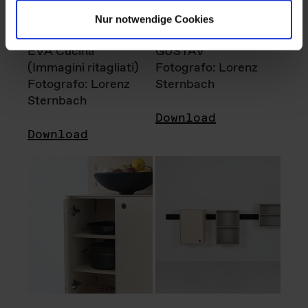
Nur notwendige Cookies
EVA Cucina
GUSTAV
(Immagini ritagliati)
Fotografo: Lorenz
Fotografo: Lorenz
Sternbach
Sternbach
Download
Download