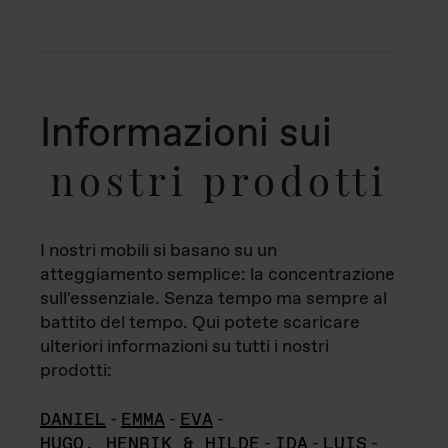
Informazioni sui
nostri prodotti
I nostri mobili si basano su un
atteggiamento semplice: la concentrazione
sull'essenziale. Senza tempo ma sempre al
battito del tempo. Qui potete scaricare
ulteriori informazioni su tutti i nostri
prodotti:
DANIEL
-
EMMA
-
EVA
-
HUGO, HENRIK & HILDE
-
IDA
-
LUIS
-