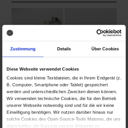
Zustimmung
Details
Über Cookies
Diese Webseite verwendet Cookies
EVA Cucina
EMMA + DANIEL
Cookies sind kleine Textdateien, die in Ihrem Endgerät (z.
Fotografo: Lorenz
Fotografo: Lorenz
B. Computer, Smartphone oder Tablet) gespeichert
Sternbach
Sternbach
werden und unterschiedlichen Zwecken dienen können.
Wir verwenden technische Cookies, die für den Betrieb
Download
Download
unserer Webseite notwendig sind und für die wir keine
Einwilligung benötigen. Wir nutzen darüber hinaus nur
solche Cookies des Open-Source-Tools Matomo, die uns
dabei helfen, die Nutzung unserer Webseite zu