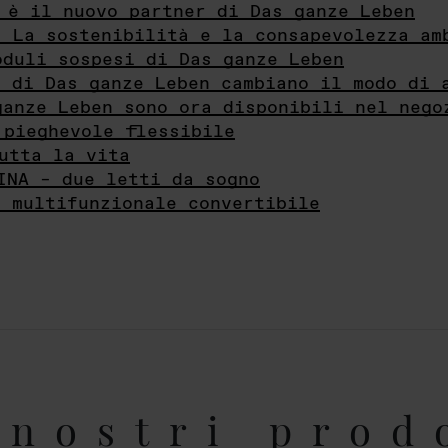
 è il nuovo partner di Das ganze Leben
- La sostenibilità e la consapevolezza am
oduli sospesi di Das ganze Leben
i di Das ganze Leben cambiano il modo di 
ganze Leben sono ora disponibili nel nego
 pieghevole flessibile
utta la vita
INA – due letti da sogno
e multifunzionale convertibile
nostri prod