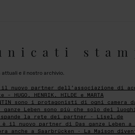
unicati stam
ttuali e il nostro archivio.
 il nuovo partner dell’associazione di ac
te – HUGO, HENRIK, HILDE e MARTA
NTIN sono i protagonisti di ogni camera d
s ganze Leben sono più che solo dei luogh
espande la rete dei partner - Lisel.de
 è il nuovo partner di Das ganze Leben a 
ora anche a Saarbrücken - La Maison diven