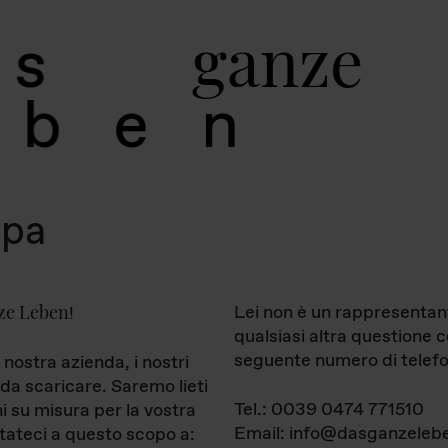
g
a
n
z
e
s
b
e
n
mpa
ze Leben
Lei non è un rappresentan
!
qualsiasi altra questione 
seguente numero di telefo
 nostra azienda, i nostri
da scaricare. Saremo lieti
Tel.: 0039 0474 771510
ni su misura per la vostra
Email: info@dasganzelebe
tateci a questo scopo a: