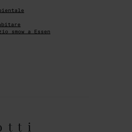
bientale
abitare
zio smow a Essen
otti