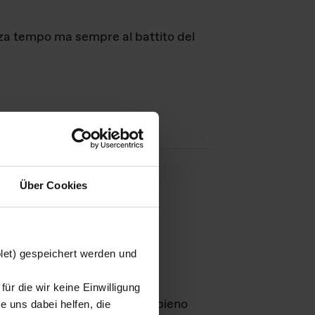
nza tempo ma sempre al battito del
Über Cookies
agini
blet) gespeichert werden und
ür die wir keine Einwilligung
Leben
GmbH e rimangono in pieno
 uns dabei helfen, die