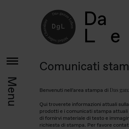
D
a
L
e
Comunicati sta
Menu
Das gan
Benvenuti nell'area stampa di
Qui troverete informazioni attuali sulla
prodotti e i comunicati stampa attuali 
di fornirvi materiale di testo e immagi
richiesta di stampa. Per favore contat