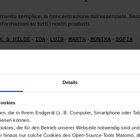
iamento semplice: la concentrazione sull'essenziale. Se
formazioni su tutti i nostri prodotti:
K & HILDE
-
IDA
-
LUIS
-
MARTA
-
MONIKA
-
SOFIA
Details
hivio di imm
Cookies
ien, die in Ihrem Endgerät (z. B. Computer, Smartphone oder Ta
ini!
ienen können.
kies, die für den Betrieb unserer Webseite notwendig sind und f
Das ganze 
re del materiale fotografico sono detenuti da
er hinaus nur solche Cookies des Open-Source-Tools Matomo, die