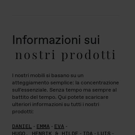
Informazioni sui
nostri prodotti
I nostri mobili si basano su un
atteggiamento semplice: la concentrazione
sull'essenziale. Senza tempo ma sempre al
battito del tempo. Qui potete scaricare
ulteriori informazioni su tutti i nostri
prodotti:
DANIEL
-
EMMA
-
EVA
-
HUGO, HENRIK & HILDE
-
IDA
-
LUIS
-