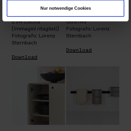
Nur notwendige Cookies
EVA Cucina
GUSTAV
(Immagini ritagliati)
Fotografo: Lorenz
Fotografo: Lorenz
Sternbach
Sternbach
Download
Download