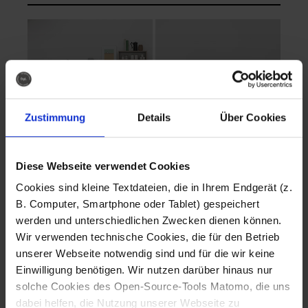
Zustimmung
Details
Über Cookies
Diese Webseite verwendet Cookies
EVA Cucina
EMMA + DANIEL
Cookies sind kleine Textdateien, die in Ihrem Endgerät (z.
Fotografo: Lorenz
Fotografo: Lorenz
B. Computer, Smartphone oder Tablet) gespeichert
Sternbach
Sternbach
werden und unterschiedlichen Zwecken dienen können.
Wir verwenden technische Cookies, die für den Betrieb
Download
Download
unserer Webseite notwendig sind und für die wir keine
Einwilligung benötigen. Wir nutzen darüber hinaus nur
solche Cookies des Open-Source-Tools Matomo, die uns
dabei helfen, die Nutzung unserer Webseite zu