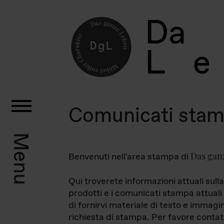
D
a
L
e
Comunicati sta
Menu
Das gan
Benvenuti nell'area stampa di
Qui troverete informazioni attuali sulla
prodotti e i comunicati stampa attuali 
di fornirvi materiale di testo e immagi
richiesta di stampa. Per favore contat