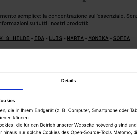
iamento semplice: la concentrazione sull'essenziale. Se
formazioni su tutti i nostri prodotti:
K & HILDE
-
IDA
-
LUIS
-
MARTA
-
MONIKA
-
SOFIA
Details
hivio di imm
Cookies
ien, die in Ihrem Endgerät (z. B. Computer, Smartphone oder Ta
ini!
ienen können.
kies, die für den Betrieb unserer Webseite notwendig sind und f
Das ganze 
re del materiale fotografico sono detenuti da
er hinaus nur solche Cookies des Open-Source-Tools Matomo, die