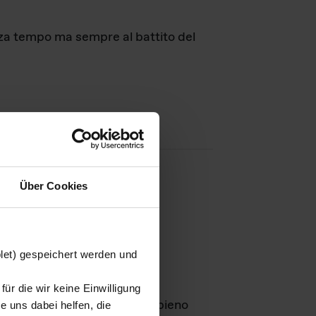
nza tempo ma sempre al battito del
Über Cookies
agini
blet) gespeichert werden und
ür die wir keine Einwilligung
Leben
GmbH e rimangono in pieno
 uns dabei helfen, die