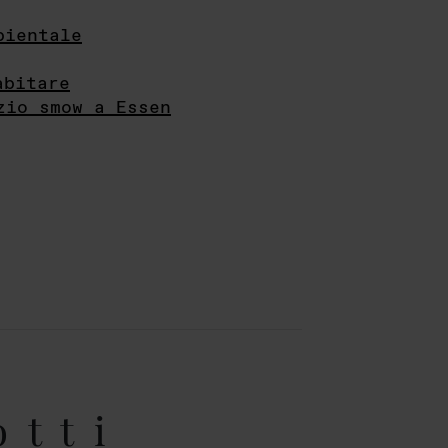
bientale
abitare
zio smow a Essen
otti