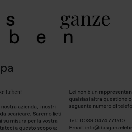
g
a
n
z
e
s
b
e
n
mpa
ze Leben
Lei non è un rappresentan
!
qualsiasi altra questione 
seguente numero di telefo
 nostra azienda, i nostri
da scaricare. Saremo lieti
Tel.: 0039 0474 771510
ni su misura per la vostra
Email: info@dasganzelebe
tateci a questo scopo a: