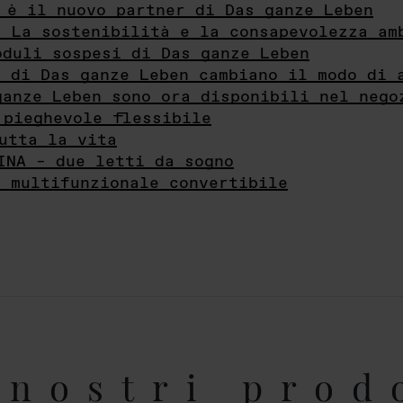
 è il nuovo partner di Das ganze Leben
- La sostenibilità e la consapevolezza am
oduli sospesi di Das ganze Leben
i di Das ganze Leben cambiano il modo di 
ganze Leben sono ora disponibili nel nego
 pieghevole flessibile
utta la vita
INA – due letti da sogno
e multifunzionale convertibile
nostri prod