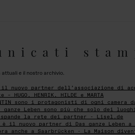
unicati stam
ttuali e il nostro archivio.
 il nuovo partner dell’associazione di ac
te – HUGO, HENRIK, HILDE e MARTA
NTIN sono i protagonisti di ogni camera d
s ganze Leben sono più che solo dei luogh
espande la rete dei partner - Lisel.de
 è il nuovo partner di Das ganze Leben a 
ora anche a Saarbrücken - La Maison diven