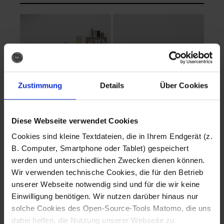
Zustimmung
Details
Über Cookies
Diese Webseite verwendet Cookies
EVA Cucina
EMMA + DANIEL
Cookies sind kleine Textdateien, die in Ihrem Endgerät (z.
Fotografo: Lorenz
Fotografo: Lorenz
B. Computer, Smartphone oder Tablet) gespeichert
Sternbach
Sternbach
werden und unterschiedlichen Zwecken dienen können.
Wir verwenden technische Cookies, die für den Betrieb
Download
Download
unserer Webseite notwendig sind und für die wir keine
Einwilligung benötigen. Wir nutzen darüber hinaus nur
solche Cookies des Open-Source-Tools Matomo, die uns
dabei helfen, die Nutzung unserer Webseite zu