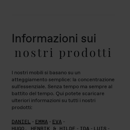
Informazioni sui
nostri prodotti
I nostri mobili si basano su un
atteggiamento semplice: la concentrazione
sull'essenziale. Senza tempo ma sempre al
battito del tempo. Qui potete scaricare
ulteriori informazioni su tutti i nostri
prodotti:
DANIEL
-
EMMA
-
EVA
-
HUGO, HENRIK & HILDE
-
IDA
-
LUIS
-