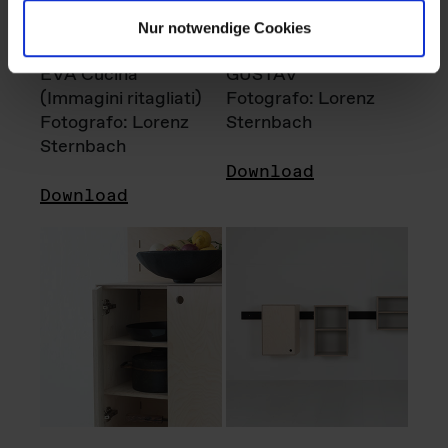
Nur notwendige Cookies
EVA Cucina
GUSTAV
(Immagini ritagliati)
Fotografo: Lorenz
Fotografo: Lorenz
Sternbach
Sternbach
Download
Download