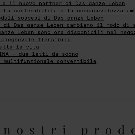
 è il nuovo partner di Das ganze Leben
- La sostenibilità e la consapevolezza am
oduli sospesi di Das ganze Leben
i di Das ganze Leben cambiano il modo di 
ganze Leben sono ora disponibili nel nego
 pieghevole flessibile
utta la vita
INA – due letti da sogno
e multifunzionale convertibile
nostri prod