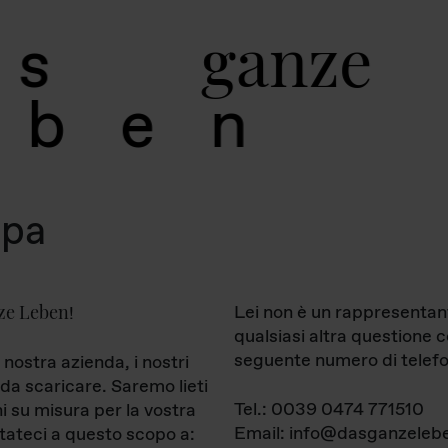
g
a
n
z
e
s
b
e
n
mpa
ze Leben
Lei non è un rappresentan
!
qualsiasi altra questione 
seguente numero di telefo
 nostra azienda, i nostri
da scaricare. Saremo lieti
Tel.: 0039 0474 771510
ni su misura per la vostra
Email: info@dasganzelebe
tateci a questo scopo a: