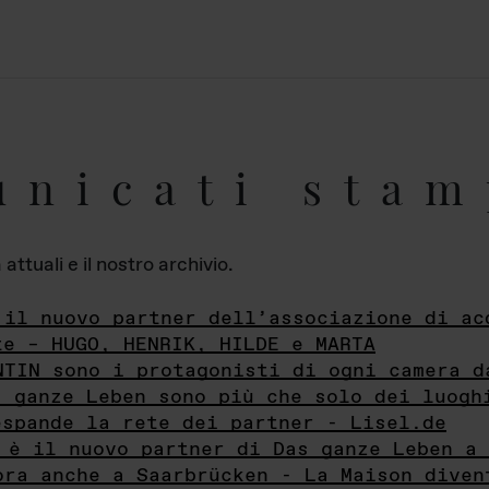
unicati stam
ttuali e il nostro archivio.
 il nuovo partner dell’associazione di ac
te – HUGO, HENRIK, HILDE e MARTA
NTIN sono i protagonisti di ogni camera d
s ganze Leben sono più che solo dei luogh
espande la rete dei partner - Lisel.de
 è il nuovo partner di Das ganze Leben a 
ora anche a Saarbrücken - La Maison diven