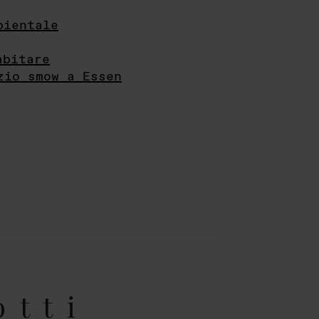
bientale
abitare
zio smow a Essen
otti