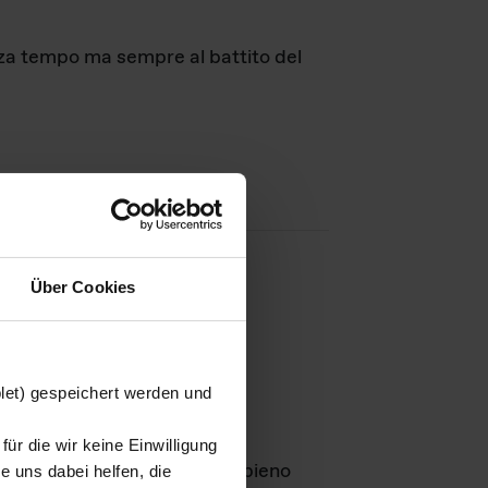
nza tempo ma sempre al battito del
Über Cookies
agini
blet) gespeichert werden und
ür die wir keine Einwilligung
Leben
GmbH e rimangono in pieno
 uns dabei helfen, die