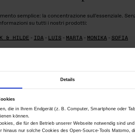
iamento semplice: la concentrazione sull'essenziale. Se
formazioni su tutti i nostri prodotti:
K & HILDE
-
IDA
-
LUIS
-
MARTA
-
MONIKA
-
SOFIA
Details
hivio di imm
Cookies
ien, die in Ihrem Endgerät (z. B. Computer, Smartphone oder Ta
ini!
ienen können.
kies, die für den Betrieb unserer Webseite notwendig sind und f
Das ganze 
re del materiale fotografico sono detenuti da
er hinaus nur solche Cookies des Open-Source-Tools Matomo, die