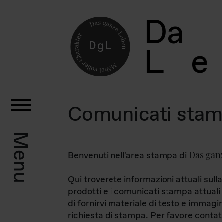
D
a
L
e
Comunicati sta
Menu
Das gan
Benvenuti nell'area stampa di
Qui troverete informazioni attuali sulla
prodotti e i comunicati stampa attuali 
di fornirvi materiale di testo e immagi
richiesta di stampa. Per favore contat