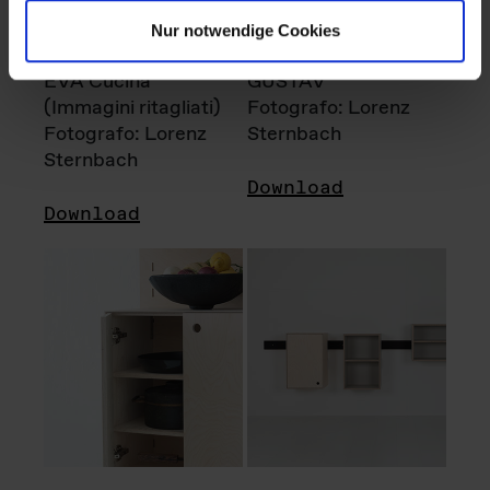
Nur notwendige Cookies
EVA Cucina
GUSTAV
(Immagini ritagliati)
Fotografo: Lorenz
Fotografo: Lorenz
Sternbach
Sternbach
Download
Download