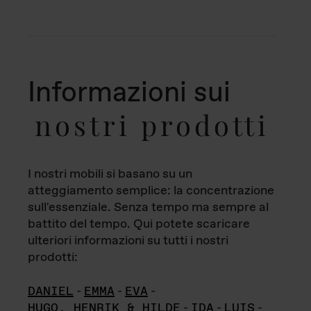
Informazioni sui
nostri prodotti
I nostri mobili si basano su un
atteggiamento semplice: la concentrazione
sull'essenziale. Senza tempo ma sempre al
battito del tempo. Qui potete scaricare
ulteriori informazioni su tutti i nostri
prodotti:
DANIEL
-
EMMA
-
EVA
-
HUGO, HENRIK & HILDE
-
IDA
-
LUIS
-