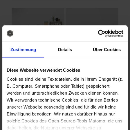
Zustimmung
Details
Über Cookies
Diese Webseite verwendet Cookies
EVA Cucina
EMMA + DANIEL
Cookies sind kleine Textdateien, die in Ihrem Endgerät (z.
Fotografo: Lorenz
Fotografo: Lorenz
B. Computer, Smartphone oder Tablet) gespeichert
Sternbach
Sternbach
werden und unterschiedlichen Zwecken dienen können.
Wir verwenden technische Cookies, die für den Betrieb
Download
Download
unserer Webseite notwendig sind und für die wir keine
Einwilligung benötigen. Wir nutzen darüber hinaus nur
solche Cookies des Open-Source-Tools Matomo, die uns
dabei helfen, die Nutzung unserer Webseite zu