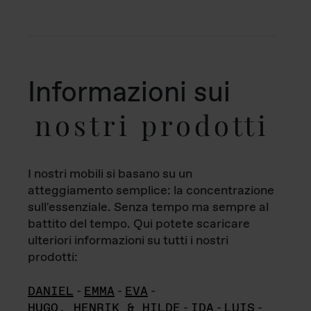
Informazioni sui
nostri prodotti
I nostri mobili si basano su un
atteggiamento semplice: la concentrazione
sull'essenziale. Senza tempo ma sempre al
battito del tempo. Qui potete scaricare
ulteriori informazioni su tutti i nostri
prodotti:
DANIEL
-
EMMA
-
EVA
-
HUGO, HENRIK & HILDE
-
IDA
-
LUIS
-