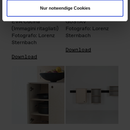
Nur notwendige Cookies
EVA Cucina
GUSTAV
(Immagini ritagliati)
Fotografo: Lorenz
Fotografo: Lorenz
Sternbach
Sternbach
Download
Download