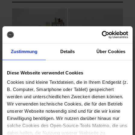
Zustimmung
Details
Über Cookies
Diese Webseite verwendet Cookies
EVA Cucina
EMMA + DANIEL
Cookies sind kleine Textdateien, die in Ihrem Endgerät (z.
Fotografo: Lorenz
Fotografo: Lorenz
B. Computer, Smartphone oder Tablet) gespeichert
Sternbach
Sternbach
werden und unterschiedlichen Zwecken dienen können.
Wir verwenden technische Cookies, die für den Betrieb
Download
Download
unserer Webseite notwendig sind und für die wir keine
Einwilligung benötigen. Wir nutzen darüber hinaus nur
solche Cookies des Open-Source-Tools Matomo, die uns
dabei helfen, die Nutzung unserer Webseite zu