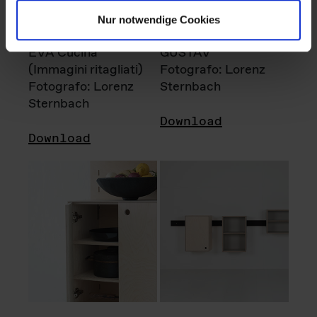
Nur notwendige Cookies
EVA Cucina
GUSTAV
(Immagini ritagliati)
Fotografo: Lorenz
Fotografo: Lorenz
Sternbach
Sternbach
Download
Download