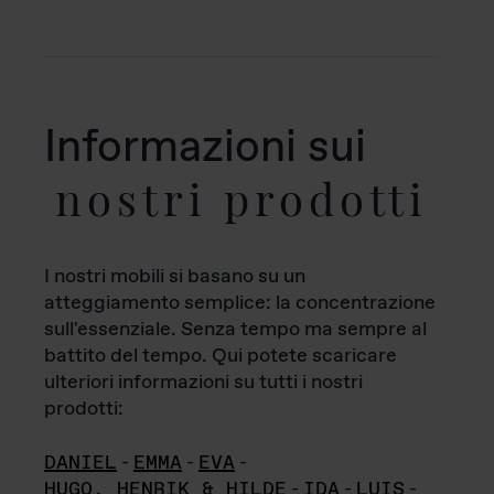
Informazioni sui
nostri prodotti
I nostri mobili si basano su un
atteggiamento semplice: la concentrazione
sull'essenziale. Senza tempo ma sempre al
battito del tempo. Qui potete scaricare
ulteriori informazioni su tutti i nostri
prodotti:
DANIEL
-
EMMA
-
EVA
-
HUGO, HENRIK & HILDE
-
IDA
-
LUIS
-