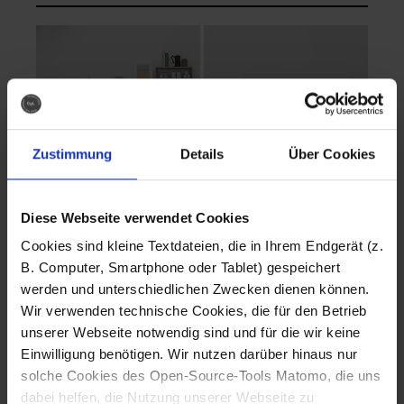
Zustimmung
Details
Über Cookies
Diese Webseite verwendet Cookies
EVA Cucina
EMMA + DANIEL
Cookies sind kleine Textdateien, die in Ihrem Endgerät (z.
Fotografo: Lorenz
Fotografo: Lorenz
B. Computer, Smartphone oder Tablet) gespeichert
Sternbach
Sternbach
werden und unterschiedlichen Zwecken dienen können.
Wir verwenden technische Cookies, die für den Betrieb
Download
Download
unserer Webseite notwendig sind und für die wir keine
Einwilligung benötigen. Wir nutzen darüber hinaus nur
solche Cookies des Open-Source-Tools Matomo, die uns
dabei helfen, die Nutzung unserer Webseite zu