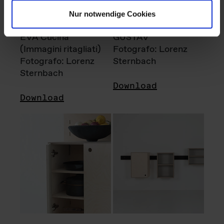
Nur notwendige Cookies
EVA Cucina
GUSTAV
(Immagini ritagliati)
Fotografo: Lorenz
Fotografo: Lorenz
Sternbach
Sternbach
Download
Download