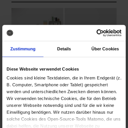
Zustimmung
Details
Über Cookies
Diese Webseite verwendet Cookies
EVA Cucina
EMMA + DANIEL
Cookies sind kleine Textdateien, die in Ihrem Endgerät (z.
Fotografo: Lorenz
Fotografo: Lorenz
B. Computer, Smartphone oder Tablet) gespeichert
Sternbach
Sternbach
werden und unterschiedlichen Zwecken dienen können.
Wir verwenden technische Cookies, die für den Betrieb
Download
Download
unserer Webseite notwendig sind und für die wir keine
Einwilligung benötigen. Wir nutzen darüber hinaus nur
solche Cookies des Open-Source-Tools Matomo, die uns
dabei helfen, die Nutzung unserer Webseite zu