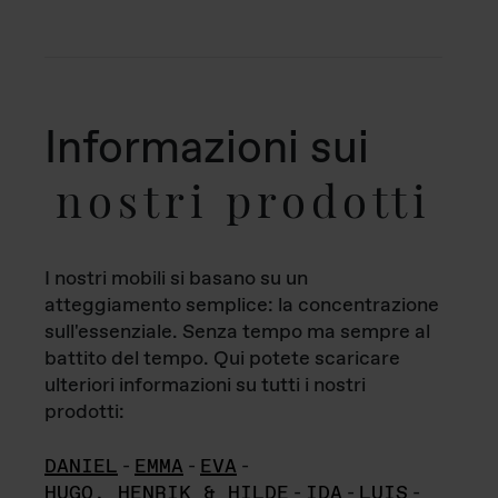
Informazioni sui
nostri prodotti
I nostri mobili si basano su un
atteggiamento semplice: la concentrazione
sull'essenziale. Senza tempo ma sempre al
battito del tempo. Qui potete scaricare
ulteriori informazioni su tutti i nostri
prodotti:
DANIEL
-
EMMA
-
EVA
-
HUGO, HENRIK & HILDE
-
IDA
-
LUIS
-