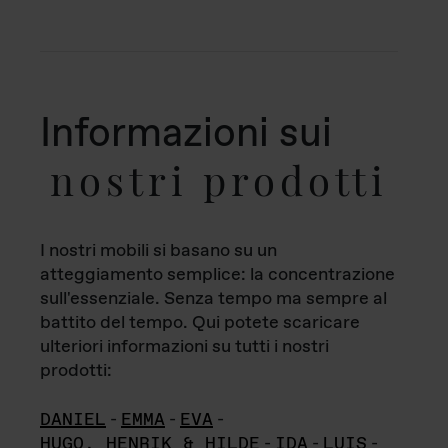
Informazioni sui
nostri prodotti
I nostri mobili si basano su un
atteggiamento semplice: la concentrazione
sull'essenziale. Senza tempo ma sempre al
battito del tempo. Qui potete scaricare
ulteriori informazioni su tutti i nostri
prodotti:
DANIEL
-
EMMA
-
EVA
-
HUGO, HENRIK & HILDE
-
IDA
-
LUIS
-