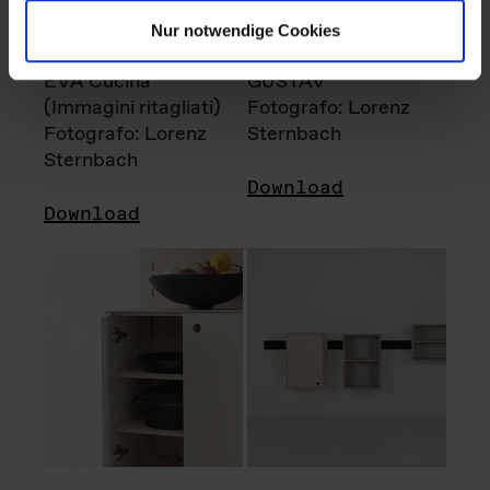
Nur notwendige Cookies
EVA Cucina
GUSTAV
(Immagini ritagliati)
Fotografo: Lorenz
Fotografo: Lorenz
Sternbach
Sternbach
Download
Download