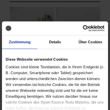
Zustimmung
Details
Über Cookies
Diese Webseite verwendet Cookies
EVA Cucina
EMMA + DANIEL
Cookies sind kleine Textdateien, die in Ihrem Endgerät (z.
Fotografo: Lorenz
Fotografo: Lorenz
B. Computer, Smartphone oder Tablet) gespeichert
Sternbach
Sternbach
werden und unterschiedlichen Zwecken dienen können.
Wir verwenden technische Cookies, die für den Betrieb
Download
Download
unserer Webseite notwendig sind und für die wir keine
Einwilligung benötigen. Wir nutzen darüber hinaus nur
solche Cookies des Open-Source-Tools Matomo, die uns
dabei helfen, die Nutzung unserer Webseite zu