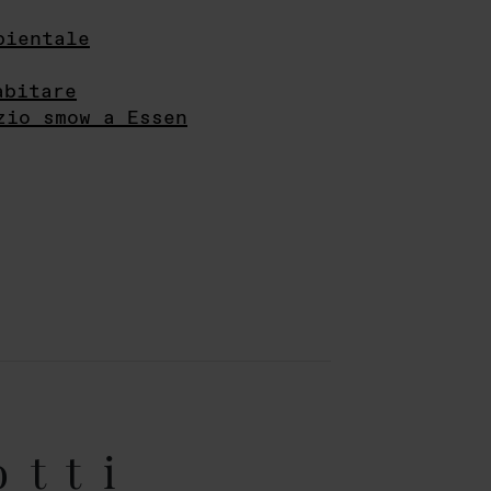
bientale
abitare
zio smow a Essen
otti