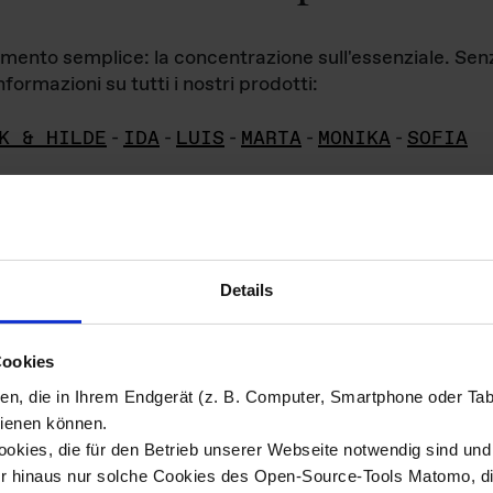
iamento semplice: la concentrazione sull'essenziale. Se
formazioni su tutti i nostri prodotti:
K & HILDE
-
IDA
-
LUIS
-
MARTA
-
MONIKA
-
SOFIA
Details
hivio di imm
Cookies
ien, die in Ihrem Endgerät (z. B. Computer, Smartphone oder Ta
ini!
ienen können.
kies, die für den Betrieb unserer Webseite notwendig sind und f
Das ganze 
re del materiale fotografico sono detenuti da
er hinaus nur solche Cookies des Open-Source-Tools Matomo, die