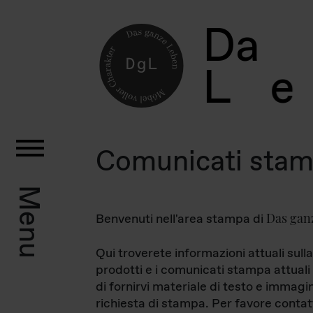
D
a
L
e
Comunicati sta
Menu
Das gan
Benvenuti nell'area stampa di
Qui troverete informazioni attuali sulla
prodotti e i comunicati stampa attuali 
di fornirvi materiale di testo e immagi
richiesta di stampa. Per favore contat