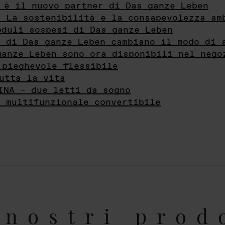
 è il nuovo partner di Das ganze Leben
- La sostenibilità e la consapevolezza am
oduli sospesi di Das ganze Leben
i di Das ganze Leben cambiano il modo di 
ganze Leben sono ora disponibili nel nego
 pieghevole flessibile
utta la vita
INA – due letti da sogno
e multifunzionale convertibile
nostri prod