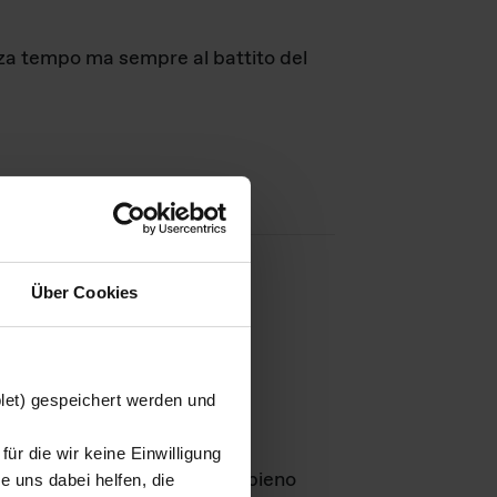
nza tempo ma sempre al battito del
Über Cookies
agini
blet) gespeichert werden und
ür die wir keine Einwilligung
Leben
GmbH e rimangono in pieno
 uns dabei helfen, die