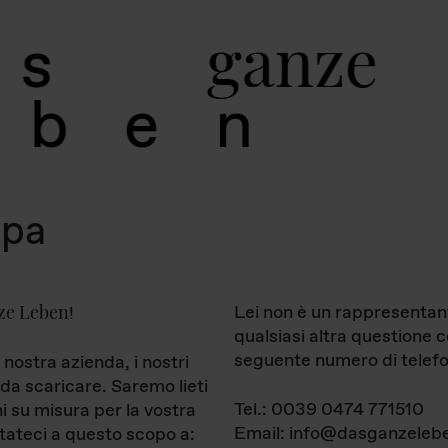
g
a
n
z
e
s
b
e
n
mpa
ze Leben
Lei non è un rappresentan
!
qualsiasi altra questione 
seguente numero di telefo
 nostra azienda, i nostri
da scaricare. Saremo lieti
Tel.: 0039 0474 771510
ni su misura per la vostra
Email: info@dasganzelebe
tateci a questo scopo a: