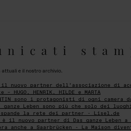
unicati stam
ttuali e il nostro archivio.
 il nuovo partner dell’associazione di ac
te – HUGO, HENRIK, HILDE e MARTA
NTIN sono i protagonisti di ogni camera d
s ganze Leben sono più che solo dei luogh
espande la rete dei partner - Lisel.de
 è il nuovo partner di Das ganze Leben a 
ora anche a Saarbrücken - La Maison diven