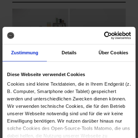
Zustimmung
Details
Über Cookies
Diese Webseite verwendet Cookies
EVA Cucina
EMMA + DANIEL
Cookies sind kleine Textdateien, die in Ihrem Endgerät (z.
Fotografo: Lorenz
Fotografo: Lorenz
B. Computer, Smartphone oder Tablet) gespeichert
Sternbach
Sternbach
werden und unterschiedlichen Zwecken dienen können.
Wir verwenden technische Cookies, die für den Betrieb
Download
Download
unserer Webseite notwendig sind und für die wir keine
Einwilligung benötigen. Wir nutzen darüber hinaus nur
solche Cookies des Open-Source-Tools Matomo, die uns
dabei helfen, die Nutzung unserer Webseite zu