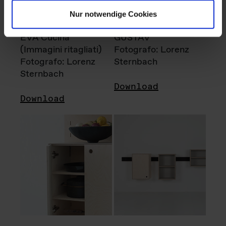
Nur notwendige Cookies
EVA Cucina
GUSTAV
(Immagini ritagliati)
Fotografo: Lorenz
Fotografo: Lorenz
Sternbach
Sternbach
Download
Download