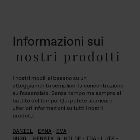
Informazioni sui
nostri prodotti
I nostri mobili si basano su un
atteggiamento semplice: la concentrazione
sull'essenziale. Senza tempo ma sempre al
battito del tempo. Qui potete scaricare
ulteriori informazioni su tutti i nostri
prodotti:
DANIEL
-
EMMA
-
EVA
-
HUGO, HENRIK & HILDE
-
IDA
-
LUIS
-