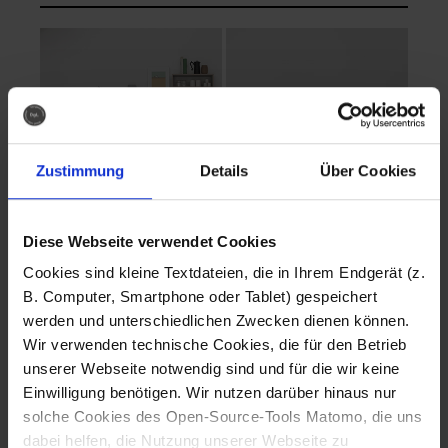
Zustimmung
Details
Über Cookies
Diese Webseite verwendet Cookies
EVA Cucina
EMMA + DANIEL
Cookies sind kleine Textdateien, die in Ihrem Endgerät (z.
Fotografo: Lorenz
Fotografo: Lorenz
B. Computer, Smartphone oder Tablet) gespeichert
Sternbach
Sternbach
werden und unterschiedlichen Zwecken dienen können.
Wir verwenden technische Cookies, die für den Betrieb
Download
Download
unserer Webseite notwendig sind und für die wir keine
Einwilligung benötigen. Wir nutzen darüber hinaus nur
solche Cookies des Open-Source-Tools Matomo, die uns
dabei helfen, die Nutzung unserer Webseite zu