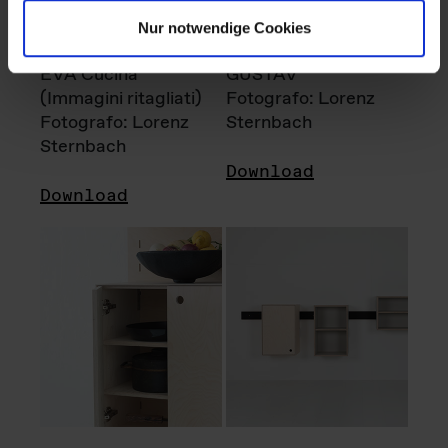
Nur notwendige Cookies
EVA Cucina
GUSTAV
(Immagini ritagliati)
Fotografo: Lorenz
Fotografo: Lorenz
Sternbach
Sternbach
Download
Download