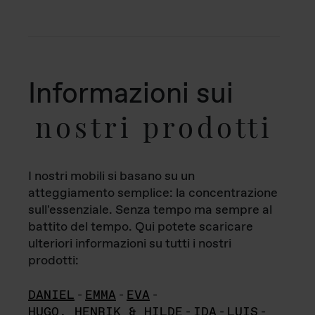
Informazioni sui
nostri prodotti
I nostri mobili si basano su un
atteggiamento semplice: la concentrazione
sull'essenziale. Senza tempo ma sempre al
battito del tempo. Qui potete scaricare
ulteriori informazioni su tutti i nostri
prodotti:
DANIEL
-
EMMA
-
EVA
-
HUGO, HENRIK & HILDE
-
IDA
-
LUIS
-